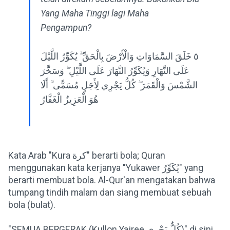
Yang Maha Tinggi lagi Maha
Pengampun?
٥ خَلَقَ السَّمَاوَاتِ وَالْأَرْضَ بِالْحَقِّ ۖ يُكَوِّرُ اللَّيْلَ
عَلَى النَّهَارِ وَيُكَوِّرُ النَّهَارَ عَلَى اللَّيْلِ ۖ وَسَخَّرَ
الشَّمْسَ وَالْقَمَرَ ۖ كُلٌّ يَجْرِي لِأَجَلٍ مُسَمًّى ۗ أَلَا
هُوَ الْعَزِيزُ الْغَفَّارُ
Kata Arab "Kura كرة" berarti bola; Quran
menggunakan kata kerjanya "Yukawer يُكَوِّرُ" yang
berarti membuat bola. Al-Qur'an mengatakan bahwa
tumpang tindih malam dan siang membuat sebuah
bola (bulat).
"SEMUA BERGERAK (Kullon Yajree كُلٌّ يَجْرِي)" di sini