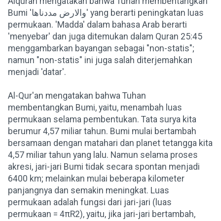
Alquran mengatakan bahwa Tuhan membentangkan
Bumi 'والارض مددناها' yang berarti peningkatan luas
permukaan. 'Madda' dalam bahasa Arab berarti
'menyebar' dan juga ditemukan dalam Quran 25:45
menggambarkan bayangan sebagai "non-statis";
namun "non-statis" ini juga salah diterjemahkan
menjadi 'datar'.
Al-Qur'an mengatakan bahwa Tuhan
membentangkan Bumi, yaitu, menambah luas
permukaan selama pembentukan. Tata surya kita
berumur 4,57 miliar tahun. Bumi mulai bertambah
bersamaan dengan matahari dan planet tetangga kita
4,57 miliar tahun yang lalu. Namun selama proses
akresi, jari-jari Bumi tidak secara spontan menjadi
6400 km; melainkan mulai beberapa kilometer
panjangnya dan semakin meningkat. Luas
permukaan adalah fungsi dari jari-jari (luas
permukaan = 4πR2), yaitu, jika jari-jari bertambah,