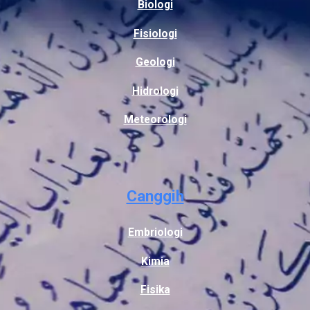
Biologi
Fisiologi
Geologi
Hidrologi
Meteorologi
Canggih
Embriologi
Kimia
Fisika