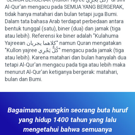
Al-Qur'an mengacu pada SEMUA YANG BERGERAK,
tidak hanya matahari dan bulan tetapi juga Bumi.
Dalam tata bahasa Arab terdapat perbedaan antara
bentuk tunggal (satu), biner (dua) dan jamak (tiga
atau lebih). Referensi ke biner adalah "Kulahuma
Yajreean كلاهما يجريان" namun Quran mengatakan
"Kullon yajree كُلٌّ يَجْرِي" mengacu pada jamak (tiga
atau lebih). Karena matahari dan bulan hanyalah dua
tetapi Al-Qur'an mengacu pada tiga atau lebih maka
menurut Al-Qur'an ketiganya bergerak: matahari,
bulan dan Bumi.
Bagaimana mungkin seorang buta huruf
yang hidup 1400 tahun yang lalu
mengetahui bahwa semuanya