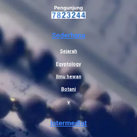
Pengunjung
Sederhana
Sejarah
Egyptology
Ilmu hewan
Botani
v
Intermediat