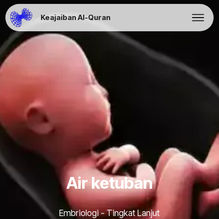
Keajaiban Al-Quran
Air ketuban
Embriologi - Tingkat Lanjut