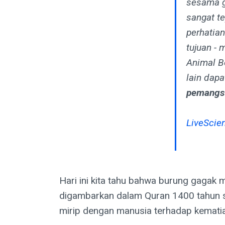
sesama g
sangat t
perhatia
tujuan - 
Animal B
lain dap
pemangsa
LiveScie
Hari ini kita tahu bahwa burung gagak 
digambarkan dalam Quran 1400 tahun s
mirip dengan manusia terhadap kemati