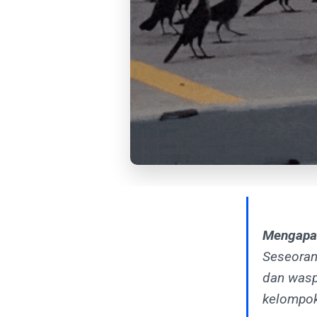
Mengapa
Seseorang
dan wasp
kelompok