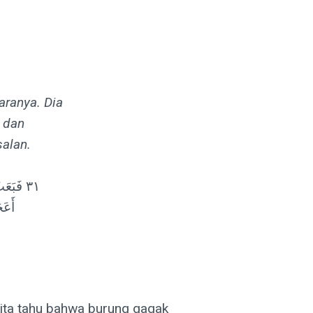
ranya. Dia
, dan
alan.
٣١ فَبَع
أَعَج
kita tahu bahwa burung gagak