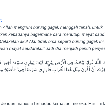
31
 Allah mengirim burung gagak menggali tanah, untuk
kan kepadanya bagaimana cara menutupi mayat sauda
"Celakalah aku! Aku tidak bisa seperti burung gagak ini
kan mayat saudaraku." Jadi dia menjadi penuh penyes
َثَ اللَّهُ غُرَابًا يَبْحَثُ فِي الْأَرْضِ لِيُرِيَهُ كَيْفَ يُوَارِي سَوْءَةَ أَخِيهِ ۚ قَا
َزْتُ أَنْ أَكُونَ مِثْلَ هَٰذَا الْغُرَابِ فَأُوَارِيَ سَوْءَةَ أَخِي ۖ فَأَصْبَحَ مِن
 dengan manusia terhadap kematian mereka. Hari ini 