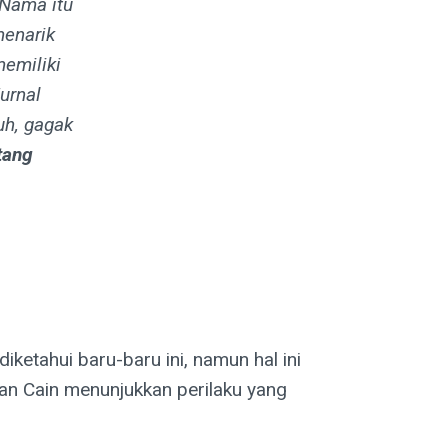
 Nama itu
menarik
emiliki
urnal
uh, gagak
tang
ketahui baru-baru ini, namun hal ini
n Cain menunjukkan perilaku yang