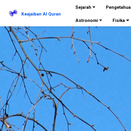
Sejarah
Pengetahua
Keajaiban Al Quran
Astronomi
Fisika