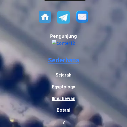
Pengunjung
Sederhana
Sejarah
Egyptology
Ilmu hewan
Botani
v