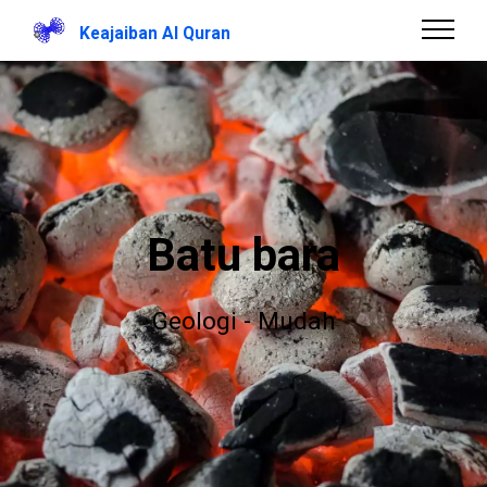
Keajaiban Al Quran
Batu bara
Geologi - Mudah