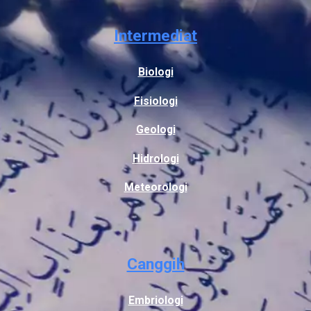
Intermediat
Biologi
Fisiologi
Geologi
Hidrologi
Meteorologi
Canggih
Embriologi