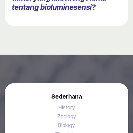
tentang bioluminesensi?
Sederhana
History
Zoology
Biology