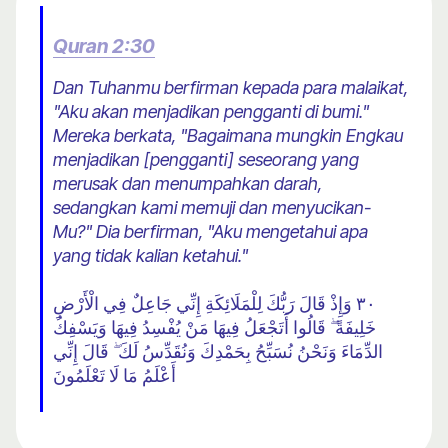
Quran 2:30
Dan Tuhanmu berfirman kepada para malaikat,
"Aku akan menjadikan pengganti di bumi."
Mereka berkata, "Bagaimana mungkin Engkau
menjadikan [pengganti] seseorang yang
merusak dan menumpahkan darah,
sedangkan kami memuji dan menyucikan-
Mu?" Dia berfirman, "Aku mengetahui apa
yang tidak kalian ketahui."
٣٠ وَإِذْ قَالَ رَبُّكَ لِلْمَلَائِكَةِ إِنِّي جَاعِلٌ فِي الْأَرْضِ
خَلِيفَةً ۖ قَالُوا أَتَجْعَلُ فِيهَا مَنْ يُفْسِدُ فِيهَا وَيَسْفِكُ
الدِّمَاءَ وَنَحْنُ نُسَبِّحُ بِحَمْدِكَ وَنُقَدِّسُ لَكَ ۖ قَالَ إِنِّي
أَعْلَمُ مَا لَا تَعْلَمُونَ