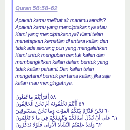
Quran 56:58-62
Apakah kamu melihat air manimu sendiri?
Apakah kamu yang menciptakannya atau
Kami yang menciptakannya? Kami telah
menetapkan kematian di antara kalian dan
tidak ada seorang pun yang mengalahkan
Kami untuk mengubah bentuk kalian dan
membangkitkan kalian dalam bentuk yang
tidak kalian pahami. Dan kalian telah
mengetahui bentuk pertama kalian, jika saja
kalian mau mengingatnya.
٥٨ أَفَرَأَيْتُمْ مَا تُمْنُونَ
٥٩ أَأَنْتُمْ تَخْلُقُونَهُ أَمْ نَحْنُ الْخَالِقُونَ
٦٠ نَحْنُ قَدَّرْنَا بَيْنَكُمُ الْمَوْتَ وَمَا نَحْنُ بِمَسْبُوقِينَ
٦١ عَلَىٰ أَنْ نُبَدِّلَ أَمْثَالَكُمْ وَنُنْشِئَكُمْ فِي مَا لَا تَعْلَمُونَ
٦٢ وَلَقَدْ عَلِمْتُمُ النَّشْأَةَ الْأُولَىٰ فَلَوْلَا تَذَكَّرُونَ