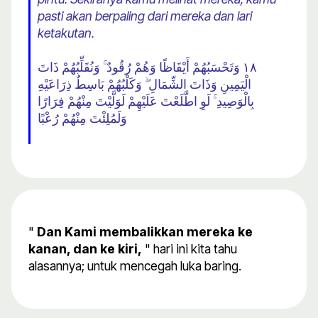
pasti akan berpaling dari mereka dan lari
ketakutan.
١٨ وَتَحْسَبُهُمْ أَيْقَاظًا وَهُمْ رُقُودٌ ۚ وَنُقَلِّبُهُمْ ذَاتَ
الْيَمِينِ وَذَاتَ الشِّمَالِ ۖ وَكَلْبُهُمْ بَاسِطٌ ذِرَاعَيْهِ
بِالْوَصِيدِ ۚ لَوِ اطَّلَعْتَ عَلَيْهِمْ لَوَلَّيْتَ مِنْهُمْ فِرَارًا
وَلَمُلِئْتَ مِنْهُمْ رُعْبًا
"
Dan Kami membalikkan mereka ke
kanan, dan ke kiri,
" hari ini kita tahu
alasannya; untuk mencegah luka baring.