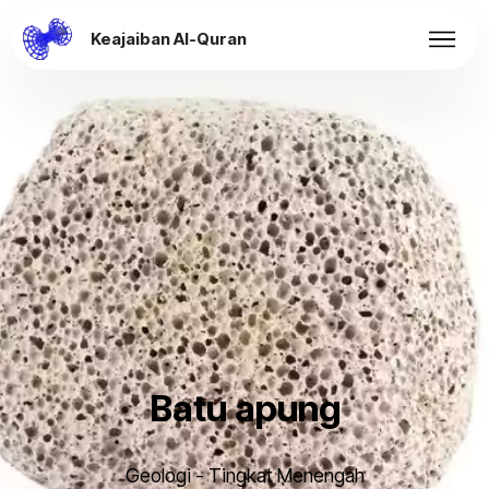
Keajaiban Al-Quran
Batu apung
Geologi - Tingkat Menengah