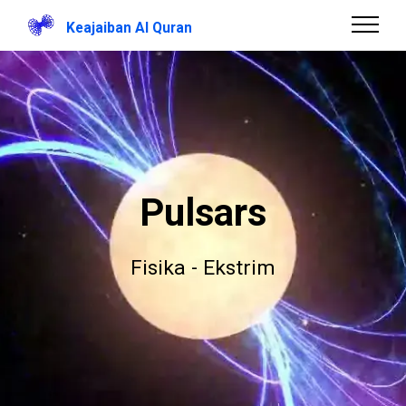
Keajaiban Al Quran
Pulsars
Fisika - Ekstrim