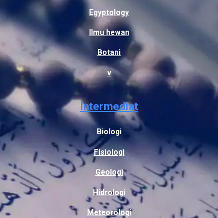
Egyptology
Ilmu hewan
Botani
v
Intermediat
Biologi
Fisiologi
Geologi
Hidrologi
Meteorologi