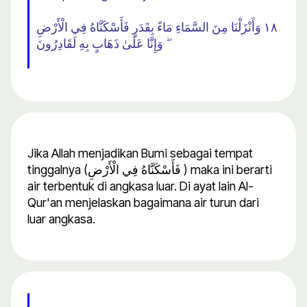
١٨ وَأَنْزَلْنَا مِنَ السَّمَاءِ مَاءً بِقَدَرٍ فَأَسْكَنَّاهُ فِي الْأَرْضِ
ۖ وَإِنَّا عَلَىٰ ذَهَابٍ بِهِ لَقَادِرُونَ
Jika Allah menjadikan Bumi sebagai tempat
tinggalnya (فَأَسْكَنَّاهُ فِي الْأَرْضِ ) maka ini berarti
air terbentuk di angkasa luar. Di ayat lain Al-
Qur'an menjelaskan bagaimana air turun dari
luar angkasa.