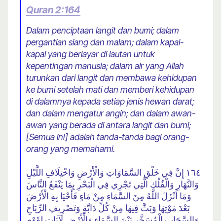
Quran 2:164
Dalam penciptaan langit dan bumi; dalam
pergantian siang dan malam; dalam kapal-
kapal yang berlayar di lautan untuk
kepentingan manusia; dalam air yang Allah
turunkan dari langit dan membawa kehidupan
ke bumi setelah mati dan memberi kehidupan
di dalamnya kepada setiap jenis hewan darat;
dan dalam mengatur angin; dan dalam awan-
awan yang berada di antara langit dan bumi;
[Semua ini] adalah tanda-tanda bagi orang-
orang yang memahami.
١٦٤ إِنَّ فِي خَلْقِ السَّمَاوَاتِ وَالْأَرْضِ وَاخْتِلَافِ اللَّيْلِ
وَالنَّهَارِ وَالْفُلْكِ الَّتِي تَجْرِي فِي الْبَحْرِ بِمَا يَنْفَعُ النَّاسَ
وَمَا أَنْزَلَ اللَّهُ مِنَ السَّمَاءِ مِنْ مَاءٍ فَأَحْيَا بِهِ الْأَرْضَ
بَعْدَ مَوْتِهَا وَبَثَّ فِيهَا مِنْ كُلِّ دَابَّةٍ وَتَصْرِيفِ الرِّيَاحِ
وَالسَّحَابِ الْمُسَخَّرِ بَيْنَ السَّمَاءِ وَالْأَرْضِ لَآيَاتٍ لِقَوْمٍ