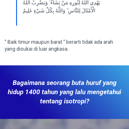
يَهْدِي اللَّهُ لِنُورِهِ مَنْ يَشَاءُ ۚ وَيَضْرِبُ اللَّهُ
الْأَمْثَالَ لِلنَّاسِ ۗ وَاللَّهُ بِكُلِّ شَيْءٍ عَلِيمٌ
" Baik timur maupun barat " berarti tidak ada arah
yang disukai di luar angkasa.
Bagaimana seorang buta huruf yang
hidup 1400 tahun yang lalu mengetahui
tentang isotropi?