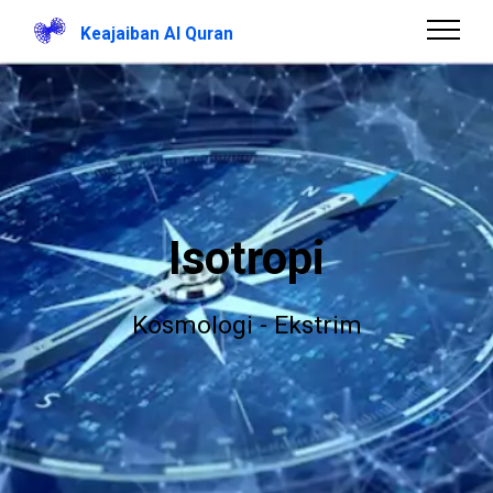
Keajaiban Al Quran
Isotropi
Kosmologi - Ekstrim