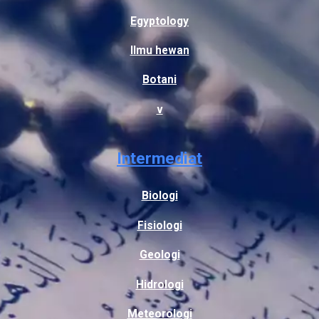
Egyptology
Ilmu hewan
Botani
v
Intermediat
Biologi
Fisiologi
Geologi
Hidrologi
Meteorologi