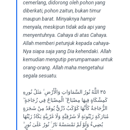
cemerlang, didorong oleh pohon yang
diberkati, pohon zaitun, bukan timur
maupun barat. Minyaknya hampir
menyala, meskipun tidak ada api yang
menyentuhnya. Cahaya di atas Cahaya.
Allah memberi petunjuk kepada cahaya-
Nya siapa saja yang Dia kehendaki. Allah
kemudian mengutip perumpamaan untuk
orang-orang. Allah maha mengetahui
segala sesuatu.
٣٥ اللَّهُ نُورُ السَّمَاوَاتِ وَالْأَرْضِ ۚ مَثَلُ نُورِهِ
كَمِشْكَاةٍ فِيهَا مِصْبَاحٌ ۖ الْمِصْبَاحُ فِي زُجَاجَةٍ ۖ
الزُّجَاجَةُ كَأَنَّهَا كَوْكَبٌ دُرِّيٌّ يُوقَدُ مِنْ شَجَرَةٍ
مُبَارَكَةٍ زَيْتُونَةٍ لَا شَرْقِيَّةٍ وَلَا غَرْبِيَّةٍ يَكَادُ زَيْتُهَا
يُضِيءُ وَلَوْ لَمْ تَمْسَسْهُ نَارٌ ۚ نُورٌ عَلَىٰ نُورٍ ۗ