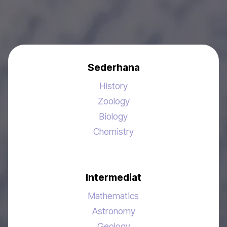
Sederhana
History
Zoology
Biology
Chemistry
Intermediat
Mathematics
Astronomy
Geology