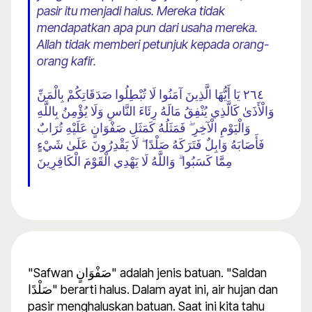
pasir itu menjadi halus. Mereka tidak
mendapatkan apa pun dari usaha mereka.
Allah tidak memberi petunjuk kepada orang-
orang kafir.
٢٦٤ يَا أَيُّهَا الَّذِينَ آمَنُوا لَا تُبْطِلُوا صَدَقَاتِكُمْ بِالْمَنِّ
وَالْأَذَىٰ كَالَّذِي يُنْفِقُ مَالَهُ رِئَاءَ النَّاسِ وَلَا يُؤْمِنُ بِاللَّهِ
وَالْيَوْمِ الْآخِرِ ۖ فَمَثَلُهُ كَمَثَلِ صَفْوَانٍ عَلَيْهِ تُرَابٌ
فَأَصَابَهُ وَابِلٌ فَتَرَكَهُ صَلْدًا ۖ لَا يَقْدِرُونَ عَلَىٰ شَيْءٍ
مِمَّا كَسَبُوا ۗ وَاللَّهُ لَا يَهْدِي الْقَوْمَ الْكَافِرِينَ
"Safwan صَفْوَانٍ" adalah jenis batuan. "Saldan
صَلْدًا" berarti halus. Dalam ayat ini, air hujan dan
pasir menghaluskan batuan. Saat ini kita tahu