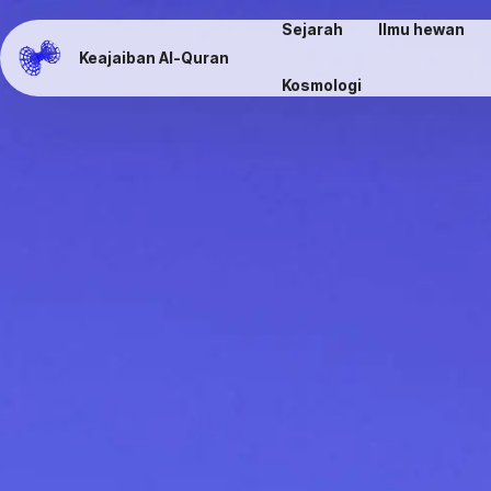
Sejarah
Ilmu hewan
Keajaiban Al-Quran
Kosmologi