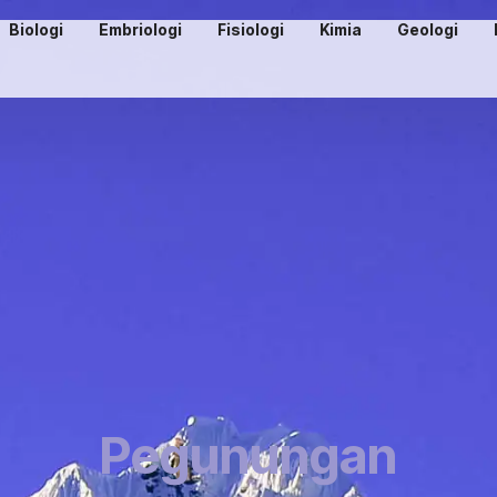
Biologi
Embriologi
Fisiologi
Kimia
Geologi
Pegunungan