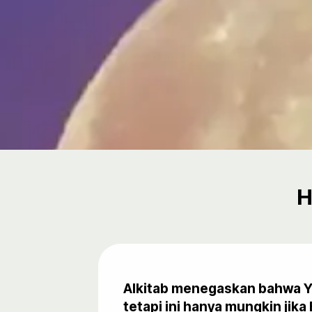
H
Alkitab menegaskan bahwa Yes
tetapi ini hanya mungkin jik