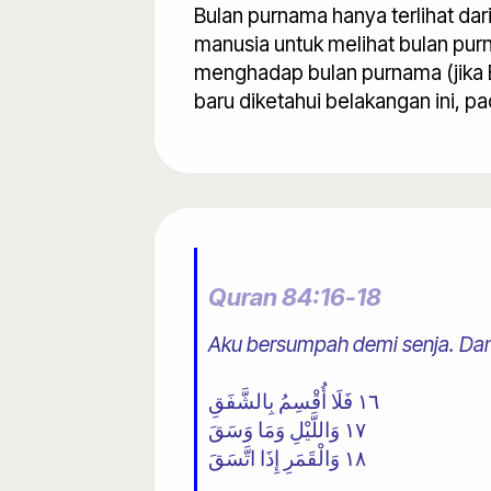
Bulan purnama hanya terlihat dar
manusia untuk melihat bulan pur
menghadap bulan purnama (jika B
baru diketahui belakangan ini, pa
Quran 84:16-18
Aku bersumpah demi senja. Dan 
١٦ فَلَا أُقْسِمُ بِالشَّفَقِ
١٧ وَاللَّيْلِ وَمَا وَسَقَ
١٨ وَالْقَمَرِ إِذَا اتَّسَقَ