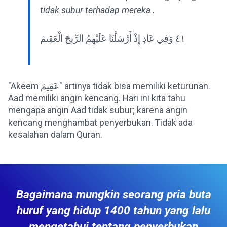
tidak subur terhadap mereka .
٤١ وَفِي عَادٍ إِذْ أَرْسَلْنَا عَلَيْهِمُ الرِّيحَ الْعَقِيمَ
"Akeem عَقِيمَ" artinya tidak bisa memiliki keturunan.
Aad memiliki angin kencang. Hari ini kita tahu
mengapa angin Aad tidak subur; karena angin
kencang menghambat penyerbukan. Tidak ada
kesalahan dalam Quran.
Bagaimana mungkin seorang pria buta
huruf yang hidup 1400 tahun yang lalu
mengetahui tentang penyerbukan