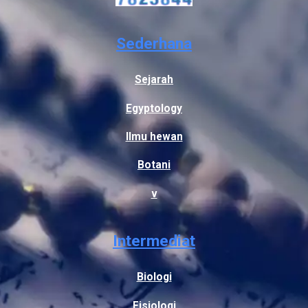
Sederhana
Sejarah
Egyptology
Ilmu hewan
Botani
v
Intermediat
Biologi
Fisiologi