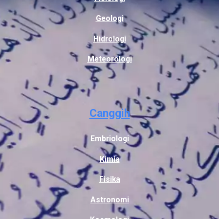
Geologi
Hidrologi
Meteorologi
Canggih
Embriologi
Kimia
Fisika
Astronomi