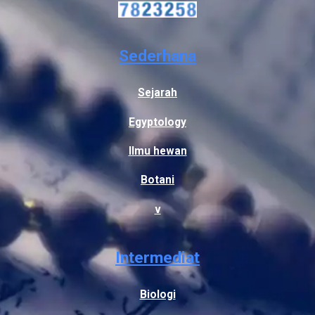
Sederhana
Sejarah
Egyptology
Ilmu hewan
Botani
v
Intermediat
Biologi