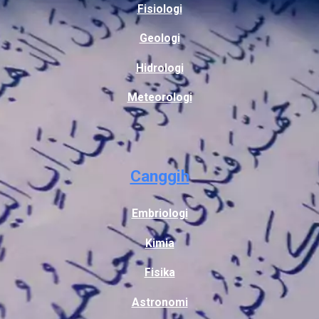
Fisiologi
Geologi
Hidrologi
Meteorologi
Canggih
Embriologi
Kimia
Fisika
Astronomi