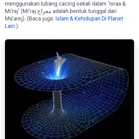
menggunakan lubang cacing sekali dalam 'Israa &
Mi'raj' (Mi'raj معراج adalah bentuk tunggal dari
Ma'arej). (Baca juga:
Islam & Kehidupan Di Planet
Lain
).