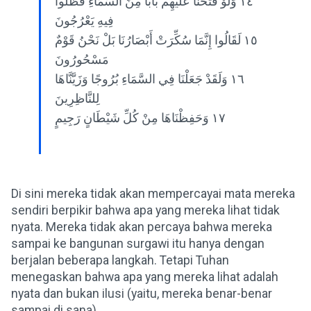
١٤ وَلَوْ فَتَحْنَا عَلَيْهِمْ بَابًا مِنَ السَّمَاءِ فَظَلُّوا
فِيهِ يَعْرُجُونَ
١٥ لَقَالُوا إِنَّمَا سُكِّرَتْ أَبْصَارُنَا بَلْ نَحْنُ قَوْمٌ
مَسْحُورُونَ
١٦ وَلَقَدْ جَعَلْنَا فِي السَّمَاءِ بُرُوجًا وَزَيَّنَّاهَا
لِلنَّاظِرِينَ
١٧ وَحَفِظْنَاهَا مِنْ كُلِّ شَيْطَانٍ رَجِيمٍ
Di sini mereka tidak akan mempercayai mata mereka
sendiri berpikir bahwa apa yang mereka lihat tidak
nyata. Mereka tidak akan percaya bahwa mereka
sampai ke bangunan surgawi itu hanya dengan
berjalan beberapa langkah. Tetapi Tuhan
menegaskan bahwa apa yang mereka lihat adalah
nyata dan bukan ilusi (yaitu, mereka benar-benar
sampai di sana).