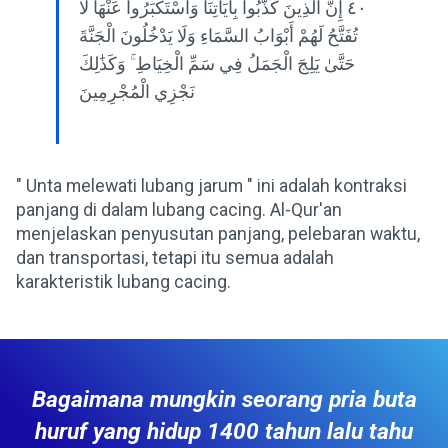
٤٠ إِنَّ الَّذِينَ كَذَّبُوا بِآيَاتِنَا وَاسْتَكْبَرُوا عَنْهَا لَا
تُفَتَّحُ لَهُمْ أَبْوَابُ السَّمَاءِ وَلَا يَدْخُلُونَ الْجَنَّةَ
حَتَّىٰ يَلِجَ الْجَمَلُ فِي سَمِّ الْخِيَاطِ ۚ وَكَذَٰلِكَ
نَجْزِي الْمُجْرِمِينَ
" Unta melewati lubang jarum " ini adalah kontraksi
panjang di dalam lubang cacing. Al-Qur'an
menjelaskan penyusutan panjang, pelebaran waktu,
dan transportasi, tetapi itu semua adalah
karakteristik lubang cacing.
Bagaimana mungkin seorang pria buta
huruf yang hidup 1400 tahun lalu tahu