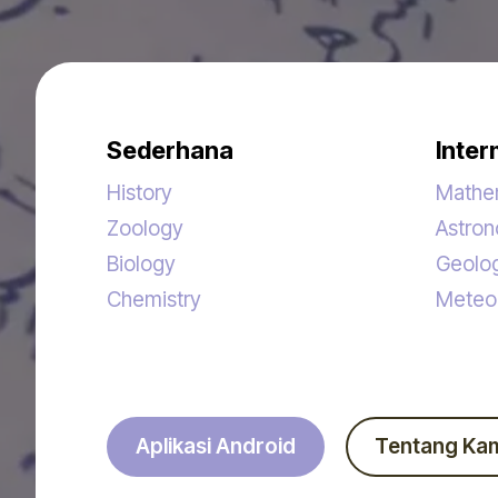
Sederhana
Inter
History
Mathe
Zoology
Astro
Biology
Geolo
Chemistry
Meteo
Aplikasi Android
Tentang Ka