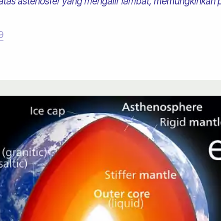
atas astenosfer yang mengalir lambat, memungkinkan p
9