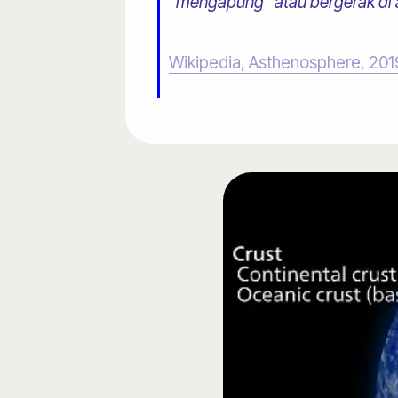
"mengapung" atau bergerak di 
Wikipedia, Asthenosphere, 201