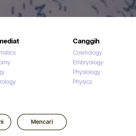
mediat
Canggih
matics
Cosmology
nomy
Embryology
gy
Physiology
rology
Physics
mi
Mencari