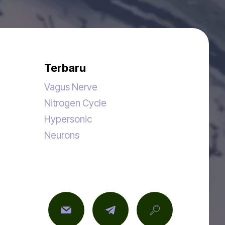
Terbaru
Vagus Nerve
Nitrogen Cycle
Hypersonic
Neurons