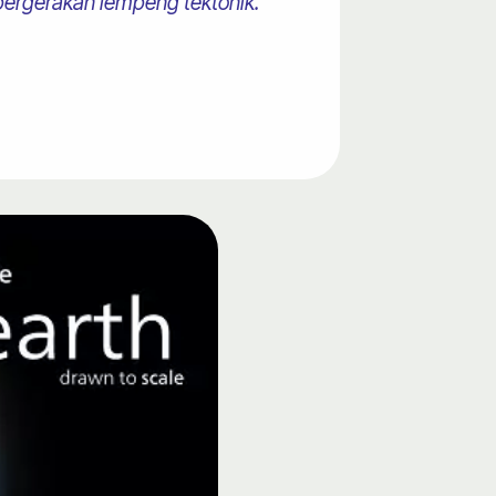
ergerakan lempeng tektonik."