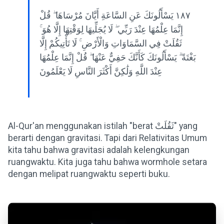
١٨٧ يَسْأَلُونَكَ عَنِ السَّاعَةِ أَيَّانَ مُرْسَاهَا ۖ قُلْ
إِنَّمَا عِلْمُهَا عِنْدَ رَبِّي ۖ لَا يُجَلِّيهَا لِوَقْتِهَا إِلَّا هُوَ ۚ
ثَقُلَتْ فِي السَّمَاوَاتِ وَالْأَرْضِ ۚ لَا تَأْتِيكُمْ إِلَّا
بَغْتَةً ۗ يَسْأَلُونَكَ كَأَنَّكَ حَفِيٌّ عَنْهَا ۖ قُلْ إِنَّمَا عِلْمُهَا
عِنْدَ اللَّهِ وَلَٰكِنَّ أَكْثَرَ النَّاسِ لَا يَعْلَمُونَ
Al-Qur'an menggunakan istilah "berat ثَقُلَتْ" yang
berarti dengan gravitasi. Tapi dari Relativitas Umum
kita tahu bahwa gravitasi adalah kelengkungan
ruangwaktu. Kita juga tahu bahwa wormhole setara
dengan melipat ruangwaktu seperti buku.