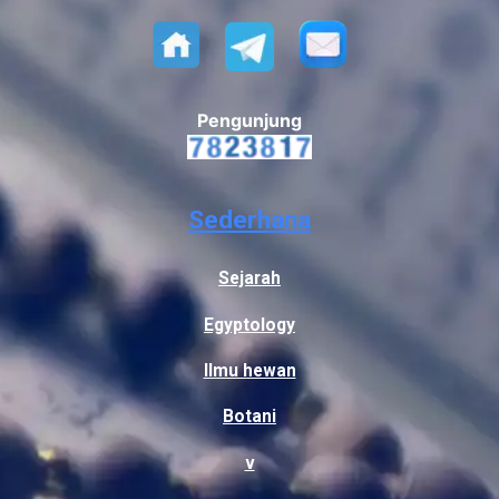
Pengunjung
Sederhana
Sejarah
Egyptology
Ilmu hewan
Botani
v