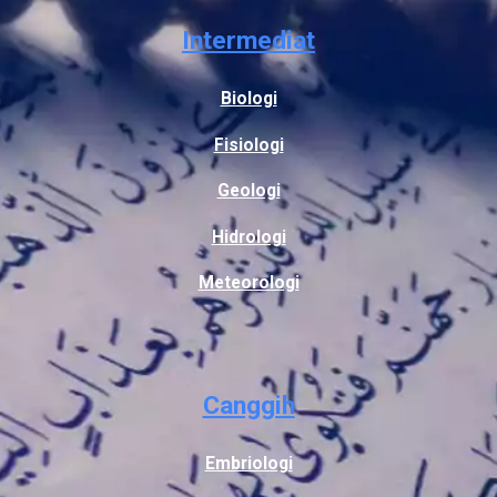
Intermediat
Biologi
Fisiologi
Geologi
Hidrologi
Meteorologi
Canggih
Embriologi