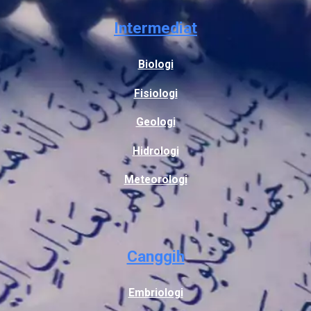
Intermediat
Biologi
Fisiologi
Geologi
Hidrologi
Meteorologi
Canggih
Embriologi