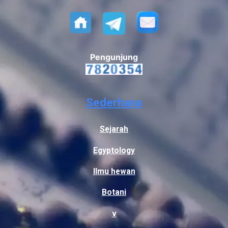
Pengunjung
Sederhana
Sejarah
Egyptology
Ilmu hewan
Botani
v