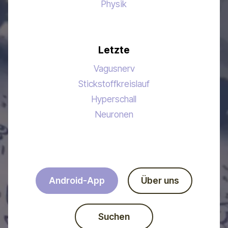
Physik
Letzte
Vagusnerv
Stickstoffkreislauf
Hyperschall
Neuronen
Android-App
Über uns
Suchen