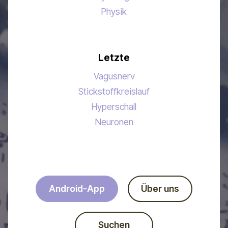
Physik
Letzte
Vagusnerv
Stickstoffkreislauf
Hyperschall
Neuronen
Android-App
Über uns
Suchen