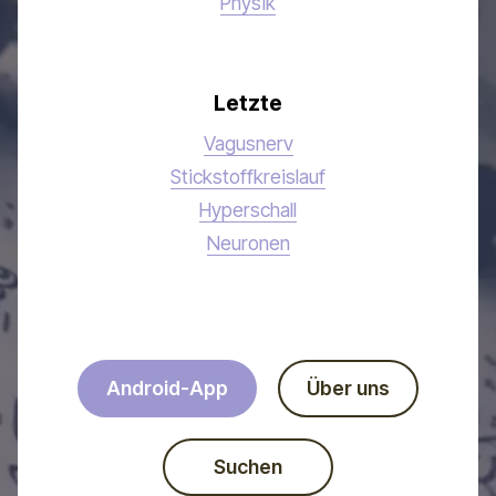
Physik
Letzte
Vagusnerv
Stickstoffkreislauf
Hyperschall
Neuronen
Android-App
Über uns
Suchen