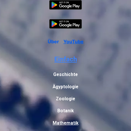
Über
YouTube
Einfach
Geschichte
Ägyptologie
Zoologie
Botanik
Mathematik