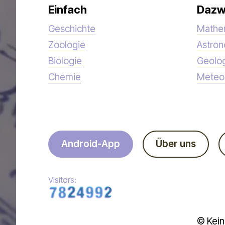
Einfach
Dazw
Geschichte
Mathe
Zoologie
Astro
Biologie
Geolo
Chemie
Meteo
Android-App
Über uns
Visitors:
© Kein