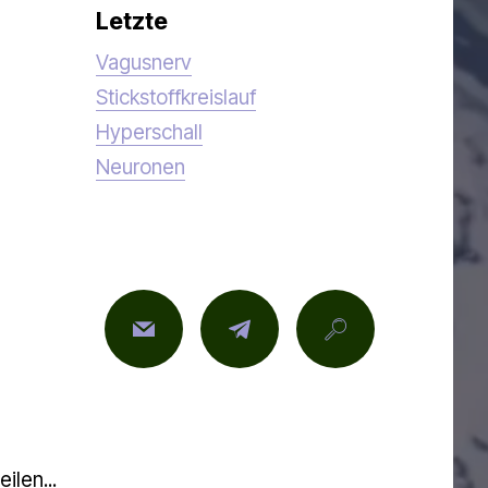
Letzte
Vagusnerv
Stickstoffkreislauf
Hyperschall
Neuronen
ilen...