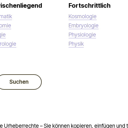
ischenliegend
Fortschrittlich
matik
Kosmologie
nomie
Embryologie
gie
Physiologie
rologie
Physik
Suchen
e Urheberrechte – Sie können kopieren, einfügen und te