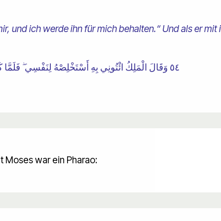
mir, und ich werde ihn für mich behalten.“ Und als er mit
٥٤ وَقَالَ الْمَلِكُ ائْتُونِي بِهِ أَسْتَخْلِصْهُ لِنَفْسِي ۖ فَلَمَّا كَلَّمَهُ قَالَ إِنَّكَ الْيَوْمَ لَدَيْنَا مَكِينٌ أَمِينٌ
it Moses war ein Pharao: