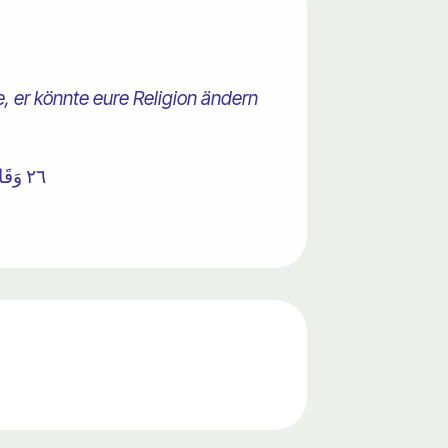
, er könnte eure Religion ändern
٢٦ وَقَالَ فِرْعَوْنُ ذَرُونِي أَقْتُلْ مُوسَىٰ وَلْيَدْعُ رَبَّهُ ۖ إِنِّي أَخَافُ أَنْ يُبَدِّلَ دِينَكُمْ أَوْ أَنْ يُظْهِرَ فِي الْأَرْضِ الْفَسَادَ