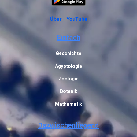
Über
YouTube
Einfach
Geschichte
Ägyptologie
Zoologie
Botanik
Mathematik
Dazwischenliegend