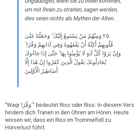
Ungläubigen, wenn sie zu Ihnen kommen,
um mit Ihnen zu streiten, sagen werden,
dies seien nichts als Mythen der Alten.
٢٥ وَمِنْهُمْ مَنْ يَسْتَمِعُ إِلَيْكَ ۖ وَجَعَلْنَا عَلَىٰ
قُلُوبِهِمْ أَكِنَّةً أَنْ يَفْقَهُوهُ وَفِي آذَانِهِمْ وَقْرًا ۚ
وَإِنْ يَرَوْا كُلَّ آيَةٍ لَا يُؤْمِنُوا بِهَا ۚ حَتَّىٰ إِذَا جَاءُوكَ
يُجَادِلُونَكَ يَقُولُ الَّذِينَ كَفَرُوا إِنْ هَٰذَا إِلَّا
أَسَاطِيرُ الْأَوَّلِينَ
"Waqr وَقْرًا ۚ" bedeutet Riss oder Riss. In diesem Vers
hindern dich Tränen in den Ohren am Hören. Heute
wissen wir, dass ein Riss im Trommelfell zu
Hörverlust führt.