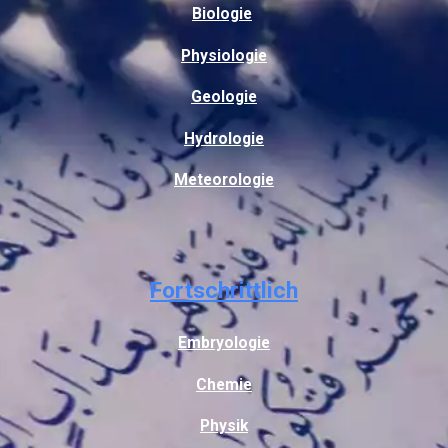
Biologie
Physiologie
Geologie
Hydrologie
Meteorologie
Fortschrittlich
Embryologie
Chemie
Physik