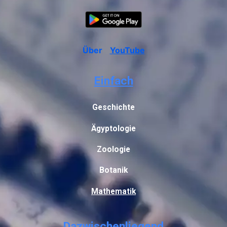
Über
YouTube
Einfach
Geschichte
Ägyptologie
Zoologie
Botanik
Mathematik
Dazwischenliegend