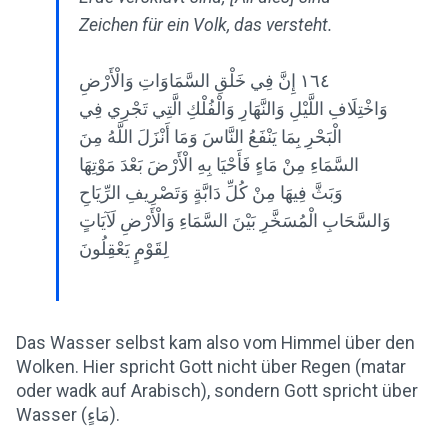
Zeichen für ein Volk, das versteht.
١٦٤ إِنَّ فِي خَلْقِ السَّمَاوَاتِ وَالْأَرْضِ
وَاخْتِلَافِ اللَّيْلِ وَالنَّهَارِ وَالْفُلْكِ الَّتِي تَجْرِي فِي
الْبَحْرِ بِمَا يَنْفَعُ النَّاسَ وَمَا أَنْزَلَ اللَّهُ مِنَ
السَّمَاءِ مِنْ مَاءٍ فَأَحْيَا بِهِ الْأَرْضَ بَعْدَ مَوْتِهَا
وَبَثَّ فِيهَا مِنْ كُلِّ دَابَّةٍ وَتَصْرِيفِ الرِّيَاحِ
وَالسَّحَابِ الْمُسَخَّرِ بَيْنَ السَّمَاءِ وَالْأَرْضِ لَآيَاتٍ
لِقَوْمٍ يَعْقِلُونَ
Das Wasser selbst kam also vom Himmel über den
Wolken. Hier spricht Gott nicht über Regen (matar
oder wadk auf Arabisch), sondern Gott spricht über
Wasser (مَاءٍ).