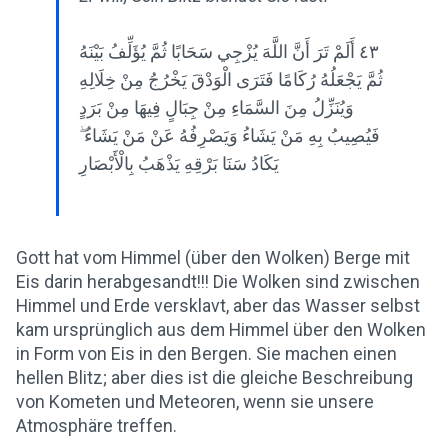
٤٣ أَلَمْ تَرَ أَنَّ اللَّهَ يُزْجِي سَحَابًا ثُمَّ يُؤَلِّفُ بَيْنَهُ
ثُمَّ يَجْعَلُهُ رُكَامًا فَتَرَى الْوَدْقَ يَخْرُجُ مِنْ خِلَالِهِ
وَيُنَزِّلُ مِنَ السَّمَاءِ مِنْ جِبَالٍ فِيهَا مِنْ بَرَدٍ
فَيُصِيبُ بِهِ مَنْ يَشَاءُ وَيَصْرِفُهُ عَنْ مَنْ يَشَاءُ ۖ
يَكَادُ سَنَا بَرْقِهِ يَذْهَبُ بِالْأَبْصَارِ
Gott hat vom Himmel (über den Wolken) Berge mit
Eis darin herabgesandt!!! Die Wolken sind zwischen
Himmel und Erde versklavt, aber das Wasser selbst
kam ursprünglich aus dem Himmel über den Wolken
in Form von Eis in den Bergen. Sie machen einen
hellen Blitz; aber dies ist die gleiche Beschreibung
von Kometen und Meteoren, wenn sie unsere
Atmosphäre treffen.