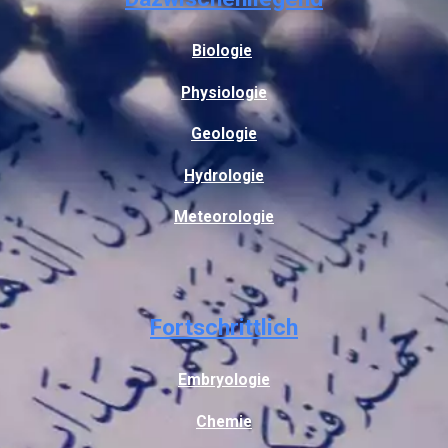
Biologie
Physiologie
Geologie
Hydrologie
Meteorologie
Fortschrittlich
Embryologie
Chemie