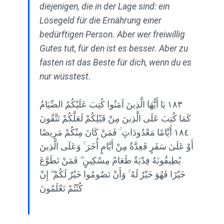
diejenigen, die in der Lage sind: ein
Lösegeld für die Ernährung einer
bedürftigen Person. Aber wer freiwillig
Gutes tut, für den ist es besser. Aber zu
fasten ist das Beste für dich, wenn du es
nur wüsstest.
١٨٣ يَا أَيُّهَا الَّذِينَ آمَنُوا كُتِبَ عَلَيْكُمُ الصِّيَامُ
كَمَا كُتِبَ عَلَى الَّذِينَ مِنْ قَبْلِكُمْ لَعَلَّكُمْ تَتَّقُونَ
١٨٤ أَيَّامًا مَعْدُودَاتٍ ۚ فَمَنْ كَانَ مِنْكُمْ مَرِيضًا
أَوْ عَلَىٰ سَفَرٍ فَعِدَّةٌ مِنْ أَيَّامٍ أُخَرَ ۚ وَعَلَى الَّذِينَ
يُطِيقُونَهُ فِدْيَةٌ طَعَامُ مِسْكِينٍ ۖ فَمَنْ تَطَوَّعَ
خَيْرًا فَهُوَ خَيْرٌ لَهُ ۚ وَأَنْ تَصُومُوا خَيْرٌ لَكُمْ ۖ إِنْ
كُنْتُمْ تَعْلَمُونَ