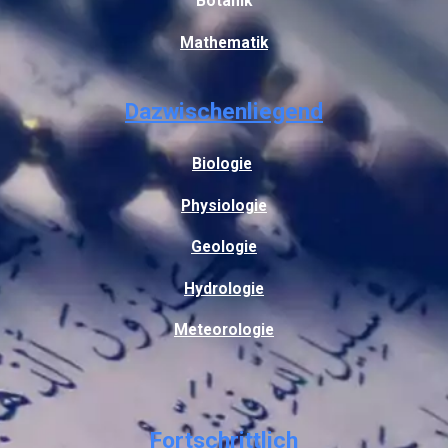
Botanik
Mathematik
Dazwischenliegend
Biologie
Physiologie
Geologie
Hydrologie
Meteorologie
Fortschrittlich