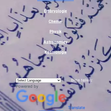
Embryologie
Chemie
Physik
Astronomiey
Kosmologie
Bitte teilen
:
Powered by
Translate