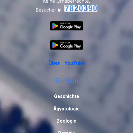
Keine Urheberrechte.
Besucher
#
Über
YouTube
Einfach
Geschichte
Ägyptologie
Zoologie