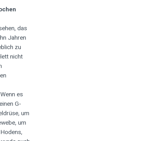
nochen
sehen, das
ehn Jahren
blich zu
ett nicht
n
ten
 Wenn es
 einen G-
eldrüse, um
gewebe, um
 Hodens,