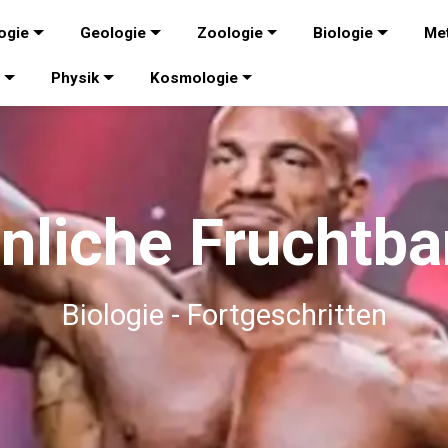
ogie
Geologie
Zoologie
Biologie
Me
e
Physik
Kosmologie
liche Fruchtba
Biologie - Fortgeschritten