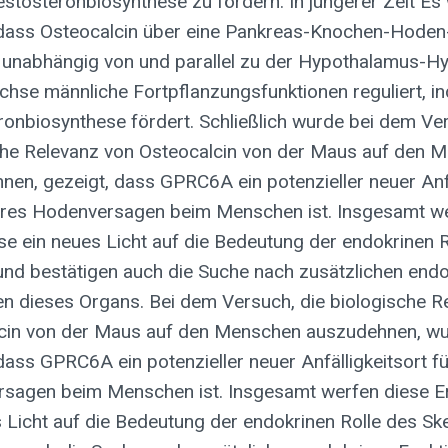
estosteronbiosynthese zu fördern. In jüngerer Zeit E
 dass Osteocalcin über eine Pankreas-Knochen-Hode
ie unabhängig von und parallel zu der Hypothalamus-
hse männliche Fortpflanzungsfunktionen reguliert, in
ronbiosynthese fördert. Schließlich wurde bei dem Ver
che Relevanz von Osteocalcin von der Maus auf den 
en, gezeigt, dass GPRC6A ein potenzieller neuer Anfä
äres Hodenversagen beim Menschen ist. Insgesamt we
se ein neues Licht auf die Bedeutung der endokrinen R
 und bestätigen auch die Suche nach zusätzlichen end
en dieses Organs. Bei dem Versuch, die biologische R
cin von der Maus auf den Menschen auszudehnen, w
dass GPRC6A ein potenzieller neuer Anfälligkeitsort f
sagen beim Menschen ist. Insgesamt werfen diese E
 Licht auf die Bedeutung der endokrinen Rolle des Ske