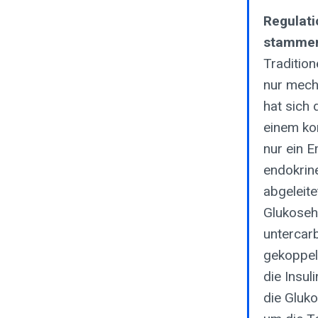
Regulati
stammen
Traditio
nur mecha
hat sich
einem kom
nur ein 
endokrine
abgeleite
Glukoseh
untercarb
gekoppel
die Insu
die Gluk