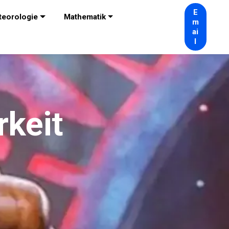
E
teorologie
Mathematik
m
ai
l
rkeit