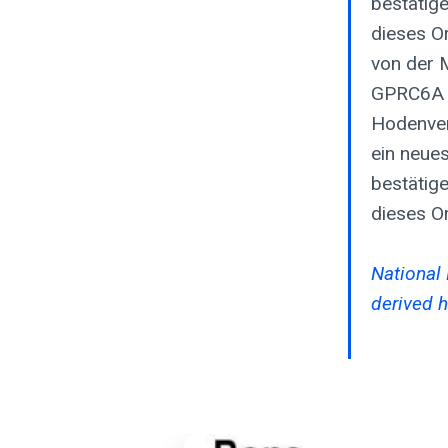
bestätig
dieses O
von der 
GPRC6A ei
Hodenver
ein neues
bestätig
dieses O
National 
derived 