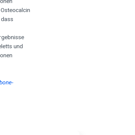
ionen
 Osteocalcin
 dass
rgebnisse
letts und
ionen
 bone-