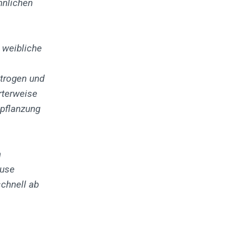
nnlichen
e weibliche
strogen und
terweise
tpflanzung
n
ause
chnell ab