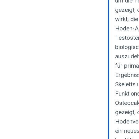
um die T
gezeigt,
wirkt, d
Hoden-Ac
Testoste
biologis
auszudehn
für prim
Ergebnis
Skeletts
Funktion
Osteocal
gezeigt, 
Hodenver
ein neues