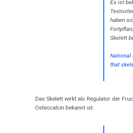
Es ist b
Testoster
haben si
Fortpfla
Skelett b
National 
that skel
Das Skelett wirkt als Regulator der Fr
Osteocalcin bekannt ist.