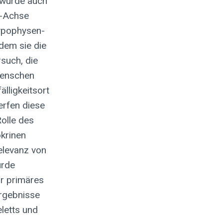
s wurde auch
n-Achse
Hypophysen-
dem sie die
such, die
Menschen
lligkeitsort
rfen diese
olle des
okrinen
elevanz von
urde
ür primäres
rgebnisse
letts und