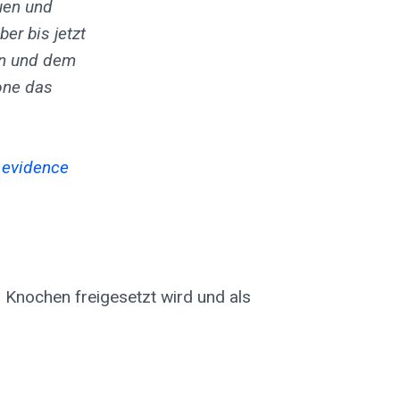
uen und
er bis jetzt
en und dem
one das
t evidence
 Knochen freigesetzt wird und als