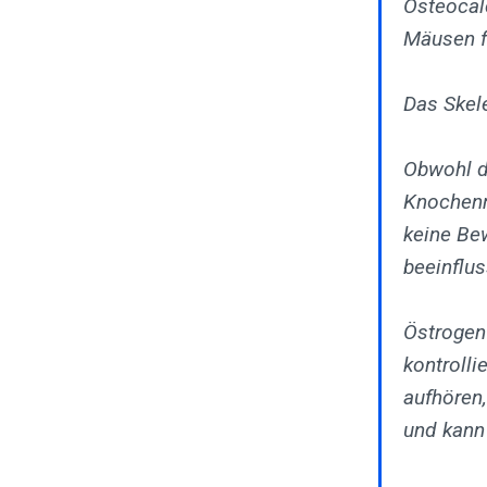
Osteocalc
Mäusen f
Das Skele
Obwohl d
Knochenm
keine Bew
beeinflus
Östrogen 
kontroll
aufhören
und kann