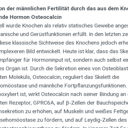
on der männlichen Fertilität durch das aus dem K
de Hormon Osteocalcin
nell wurde Knochen als relativ statisches Gewebe ange
nische und Gerüstfunktionen erfüllt. In den letzten z
 diese klassische Sichtweise des Knochens jedoch erhe
plexeren Bild entwickelt. Heute ist klar, dass das Skel
Empfänger für Hormoninput ist, sondern auch selbst ei
s Organ ist. Durch die Sekretion eines von Osteoblas
ten Moleküls, Osteocalcin, reguliert das Skelett die
omöostase und männliche Fortpflanzungsfunktionen.
oxyliert ist, wirkt Osteocalcin nach seiner Bindung an
ten Rezeptor, GPRC6A, auf β-Zellen der Bauchspeich
linsekretion zu erhöhen, auf Muskeln und weißes Fett
osehomöostase zu fördern, und auf Leydig-Zellen des