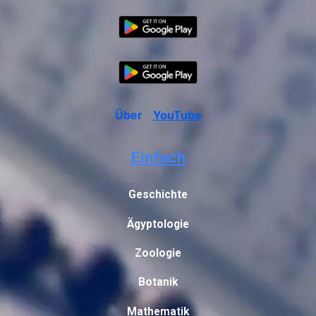
Über
YouTube
Einfach
Geschichte
Ägyptologie
Zoologie
Botanik
Mathematik