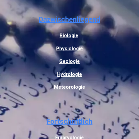
Dazwischenliegend
Biologie
Physiologie
Geologie
Hydrologie
Meteorologie
Fortschrittlich
Embryologie