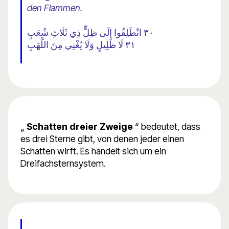
den Flammen.
٣٠ انْطَلِقُوا إِلَىٰ ظِلٍّ ذِي ثَلَاثِ شُعَبٍ
٣١ لَا ظَلِيلٍ وَلَا يُغْنِي مِنَ اللَّهَبِ
„
Schatten dreier Zweige
“ bedeutet, dass
es drei Sterne gibt, von denen jeder einen
Schatten wirft. Es handelt sich um ein
Dreifachsternsystem.