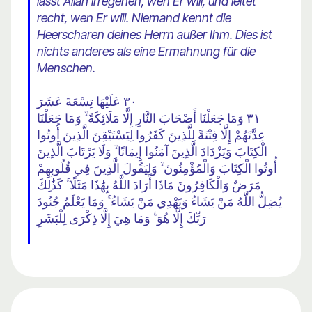
lässt Allah irregehen, wen Er will, und leitet
recht, wen Er will. Niemand kennt die
Heerscharen deines Herrn außer Ihm. Dies ist
nichts anderes als eine Ermahnung für die
Menschen.
٣٠ عَلَيْهَا تِسْعَةَ عَشَرَ
٣١ وَمَا جَعَلْنَا أَصْحَابَ النَّارِ إِلَّا مَلَائِكَةً ۙ وَمَا جَعَلْنَا
عِدَّتَهُمْ إِلَّا فِتْنَةً لِلَّذِينَ كَفَرُوا لِيَسْتَيْقِنَ الَّذِينَ أُوتُوا
الْكِتَابَ وَيَزْدَادَ الَّذِينَ آمَنُوا إِيمَانًا ۙ وَلَا يَرْتَابَ الَّذِينَ
أُوتُوا الْكِتَابَ وَالْمُؤْمِنُونَ ۙ وَلِيَقُولَ الَّذِينَ فِي قُلُوبِهِمْ
مَرَضٌ وَالْكَافِرُونَ مَاذَا أَرَادَ اللَّهُ بِهَٰذَا مَثَلًا ۚ كَذَٰلِكَ
يُضِلُّ اللَّهُ مَنْ يَشَاءُ وَيَهْدِي مَنْ يَشَاءُ ۚ وَمَا يَعْلَمُ جُنُودَ
رَبِّكَ إِلَّا هُوَ ۚ وَمَا هِيَ إِلَّا ذِكْرَىٰ لِلْبَشَرِ