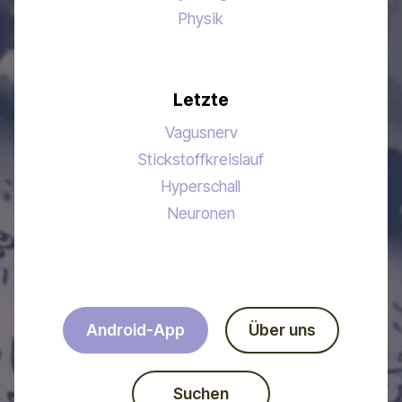
Physik
Letzte
Vagusnerv
Stickstoffkreislauf
Hyperschall
Neuronen
Android-App
Über uns
Suchen