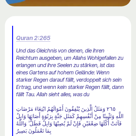
Quran 2:265
Und das Gleichnis von denen, die ihren
Reichtum ausgeben, um Allahs Wohlgefallen zu
erlangen und ihre Seelen zu stärken, ist das
eines Gartens auf hohem Gelände: Wenn
starker Regen darauf fällt, verdoppelt sich sein
Ertrag, und wenn kein starker Regen fällt, dann
fällt Tau. Allah sieht alles, was du
٢٦٥ وَمَثَلُ الَّذِينَ يُنْفِقُونَ أَمْوَالَهُمُ ابْتِغَاءَ مَرْضَاتِ
اللَّهِ وَتَثْبِيتًا مِنْ أَنْفُسِهِمْ كَمَثَلِ جَنَّةٍ بِرَبْوَةٍ أَصَابَهَا وَابِلٌ
فَآتَتْ أُكُلَهَا ضِعْفَيْنِ فَإِنْ لَمْ يُصِبْهَا وَابِلٌ فَطَلٌّ ۗ وَاللَّهُ
بِمَا تَعْمَلُونَ بَصِيرٌ