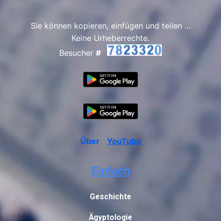
Sie können kopieren, einfügen und teilen ...
Keine Urheberrechte.
Besucher
#
Über
YouTube
Einfach
Geschichte
Ägyptologie