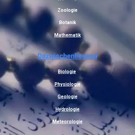
Zoologie
Botanik
Mathematik
Dazwischenliegend
Biologie
Physiologie
Geologie
Hydrologie
Meteorologie