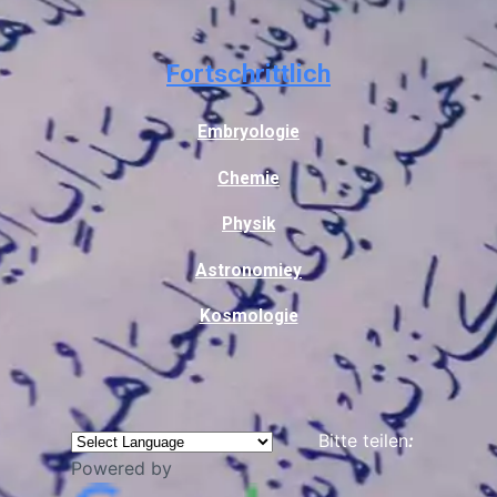
Fortschrittlich
Embryologie
Chemie
Physik
Astronomiey
Kosmologie
Bitte teilen
:
Powered by