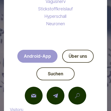
Vagusnerv
Stickstoffkreislauf
Hyperschall
Neuronen
Android-App
Über uns
Suchen
Visitors: