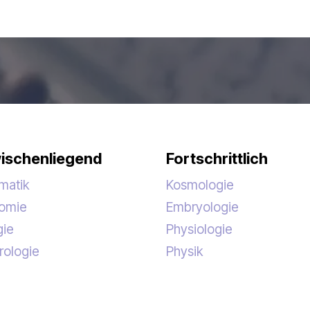
ischenliegend
Fortschrittlich
matik
Kosmologie
nomie
Embryologie
gie
Physiologie
rologie
Physik