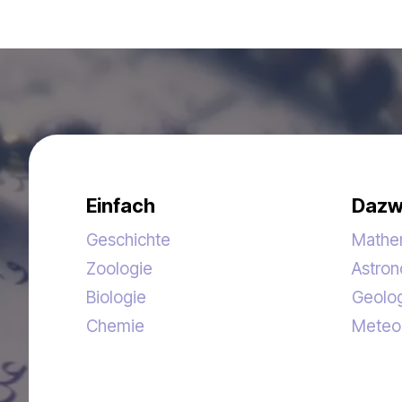
Einfach
Dazw
Geschichte
Mathe
Zoologie
Astro
Biologie
Geolo
Chemie
Meteo