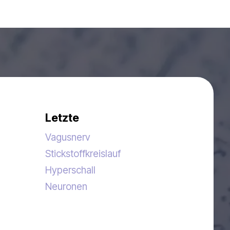
Letzte
Vagusnerv
Stickstoffkreislauf
Hyperschall
Neuronen