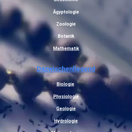
Ägyptologie
Zoologie
Botanik
Mathematik
Dazwischenliegend
Biologie
Physiologie
Geologie
Hydrologie