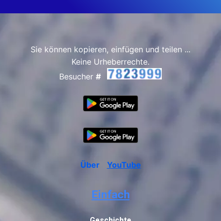
Sie können kopieren, einfügen und teilen ...
Keine Urheberrechte.
Besucher
#
Über
YouTube
Einfach
Geschichte