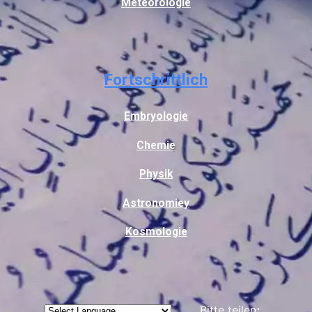
Meteorologie
Fortschrittlich
Embryologie
Chemie
Physik
Astronomiey
Kosmologie
Bitte teilen
: