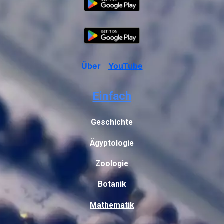
Über
YouTube
Einfach
Geschichte
Ägyptologie
Zoologie
Botanik
Mathematik