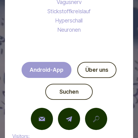
Vagusnerv
Stickstoffkreislauf
Hyperschall
Neuronen
Android-App
Über uns
Suchen
Visitors: