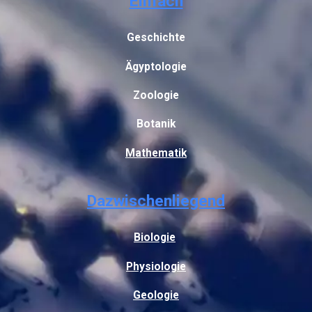
Einfach
Geschichte
Ägyptologie
Zoologie
Botanik
Mathematik
Dazwischenliegend
Biologie
Physiologie
Geologie