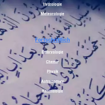
Hydrologie
Meteorologie
Fortschrittlich
Embryologie
Chemie
Physik
Astronomiey
Kosmologie