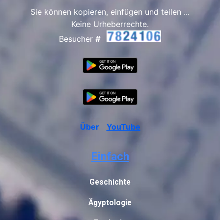
Sie können kopieren, einfügen und teilen ...
Keine Urheberrechte.
Besucher
#
Über
YouTube
Einfach
Geschichte
Ägyptologie