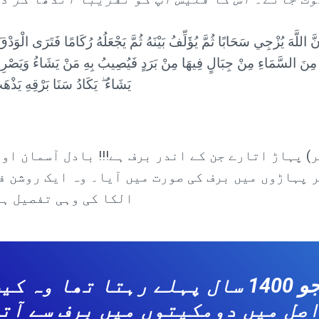
 أَنَّ اللَّهَ يُزْجِي سَحَابًا ثُمَّ يُؤَلِّفُ بَيْنَهُ ثُمَّ يَجْعَلُهُ رُكَامًا فَتَرَى الْوَدْ
ِلُ مِنَ السَّمَاءِ مِنْ جِبَالٍ فِيهَا مِنْ بَرَدٍ فَيُصِيبُ بِهِ مَنْ يَشَاءُ وَيَصْر
يَشَاءُ ۖ يَكَادُ سَنَا بَرْقِهِ يَذْهَب
) پہاڑ اتارے جن کے اندر برف ہے!!! بادل آسمان اور
 پہاڑوں میں برف کی صورت میں آیا۔ وہ ایک روشن ف
الکا کی وہی تفصیل ہے
ایک ناخواندہ آدمی جو 1400 سال پہلے رہتا
صل میں دومکیتوں میں برف سے آت