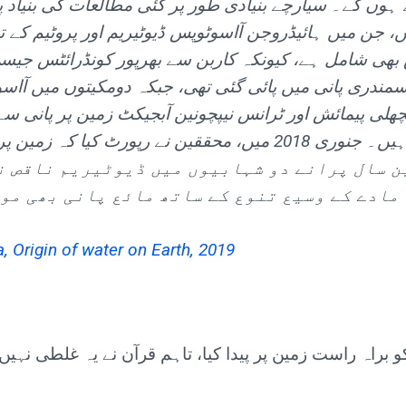
ے ہوں گے۔ سیارچے بنیادی طور پر کئی مطالعات کی بنیاد پ
، جن میں ہائیڈروجن آاسوٹوپس ڈیوٹیریم اور پروٹیم کے 
 بھی شامل ہے، کیونکہ کاربن سے بھرپور کونڈرائٹس جی
ندری پانی میں پائی گئی تھی، جبکہ دومکیتوں میں آاس
چھلی پیمائش اور ٹرانس نیپچونین آبجیکٹ زمین پر پانی سے
میل کھاتی ہیں۔ جنوری 2018 میں، محققین نے رپورٹ کیا کہ زمی
 4.5 بلین سال پرانے دو شہابیوں میں ڈیوٹیریم ناقص
مادے کے وسیع تنوع کے ساتھ مائع پانی بھی مو
, Origin of water on Earth, 2019
 براہ راست زمین پر پیدا کیا، تاہم قرآن نے یہ غلطی نہیں 