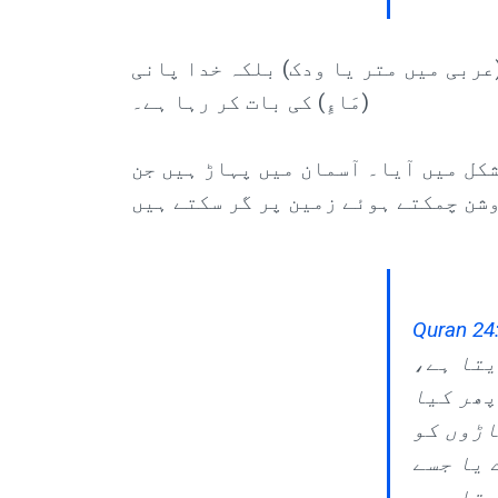
عربی میں متر یا ودک) بلکہ خدا پانی
(مَاءٍ) کی بات کر رہا ہے۔
شکل میں آیا۔ آسمان میں پہاڑ ہیں جن
Quran 24
یتا ہے،
پھر کیا
اڑوں کو
 یا جسے
یتا ہے۔