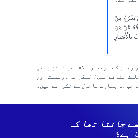
قَ يَخْرُجُ مِنْ
ِفُهُ عَنْ مَنْ
ُ بِالْأَبْصَارِ
 زمین کے درمیان غلام ہیں لیکن پانی
لیش بناتے ہیں؛ لیکن یہ دومکیت اور
 جب وہ ہمارے ماحول سے ٹکراتے ہیں۔
 تھا وہ کیسے جانتا تھا کہ
ا ہے؟