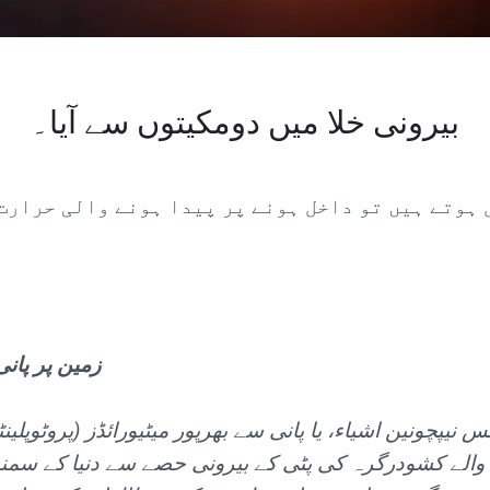
بیرونی خلا میں دومکیتوں سے آیا۔
ہوتے ہیں تو داخل ہونے پر پیدا ہونے والی حرارت 
زمین پر پان
 نیپچونین اشیاء، یا پانی سے بھرپور میٹیورائڈز (پروٹوپلی
والے کشودرگرہ کی پٹی کے بیرونی حصے سے دنیا کے سمن