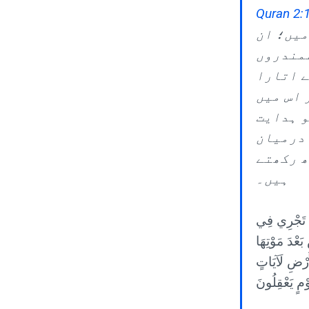
Quran 2:
میں؛ ان
سمندروں
ے اتارا
 اس میں
و ہدایت
 درمیان
ھ رکھتے
ہیں۔
تِي تَجْرِي فِي
بَعْدَ مَوْتِهَا
أَرْضِ لَآيَاتٍ
ْمٍ يَعْقِلُونَ