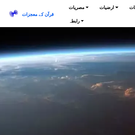
ات
ارضیات
مصریات
قرآن کے معجزات
رابطہ