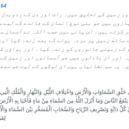
164
ر زمین کی تخلیق میں۔ رات اور دن کے ردوبدل 
ازوں میں جو بنی نوع انسان کے فائدے کے لیے 
ر کرتے ہیں۔ اس پانی میں جسے اللہ نے آسمان س
 ساتھ زمین پر مردہ ہونے کے بعد زندہ کیا اور
 کے زمینی جانوروں کو زندہ کیا۔ اور ہواؤں ک
۔ اور ان بادلوں میں جو آسمانوں اور زمین کے
ں۔ یہ سب نشانیاں ہیں ان لوگوں کے لیے جو سمج
فِي خَلْقِ السَّمَاوَاتِ وَالْأَرْضِ وَاخْتِلَافِ اللَّيْلِ وَالنَّهَارِ وَالْفُلْكِ الَّ
 يَنْفَعُ النَّاسَ وَمَا أَنْزَلَ اللَّهُ مِنَ السَّمَاءِ مِنْ مَاءٍ فَأَحْيَا بِهِ الْأَرْضَ 
 كُلِّ دَابَّةٍ وَتَصْرِيفِ الرِّيَاحِ وَالسَّحَابِ الْمُسَخَّرِ بَيْنَ السَّمَاءِ وَالْ
لِقَو