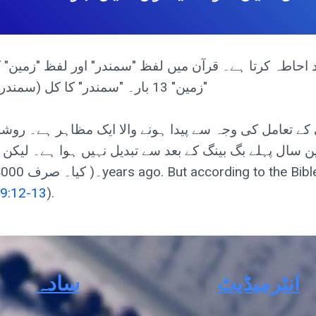
"زمین" 13 بار۔ "سمندر" کا کل (سمندر + زمین) کا تناسب = 32/(32+13) = 71%۔
 کس طرح تعامل کرتی ہے یہ 13.7 بلین سال پہلے بگ بینگ کے بعد سے تبدیل نہیں
 9:12-13
).
انٹرمیڈیٹ
سادہ