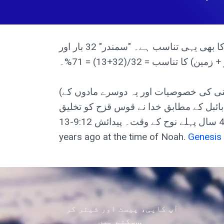
پانی زمین کی سطح کا تقریباً 71 فیصد احاطہ کرتا ہے۔ قرآن میں لفظ "سمندر" اور لفظ "زمین" کا بھی یہی تناسب ہے۔ "سمندر" 32 بار اور
(قوس قزح پانی کی بوندوں کے ساتھ روشنی کے تعامل کی وجہ سے پیدا ہونے والا ایک مظاہر ہے۔ روشنی کی خصوصیات اور یہ دوسرے مادوں کے
 ہوا ہے۔ لیکن بائبل کے مطابق خدا نے قوس قزح کو تخلیق
کیا۔ صرف 4000 سال پہلے نوح کے وقت۔ پیدائش 9:12-13 )۔years ago. But according to the Bible God created the Rainbow only 4000
years ago at the time of Noah.
Genesis
آپ کاپی، پیسٹ اور شیئر کر
سکتے ہیں...