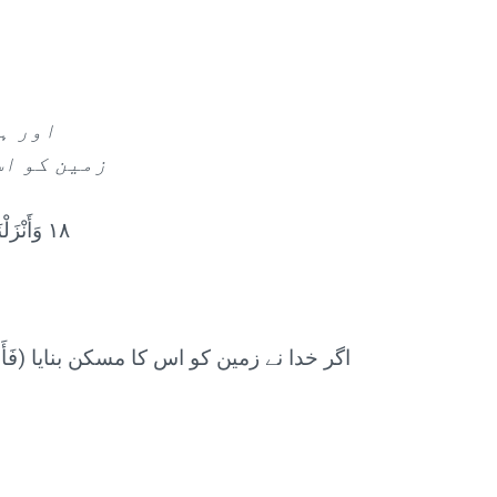
اور ہ
زمین کو اس
١٨ وَأَنْزَلْنَا مِنَ السَّمَاءِ مَاءً بِقَدَرٍ فَأَسْكَنَّاهُ فِي الْأَرْضِ ۖ وَإِنَّا عَلَىٰ ذَهَابٍ بِهِ لَقَادِرُونَ
اگر خدا نے زمین کو اس کا مسکن بنایا (فَأَسْ