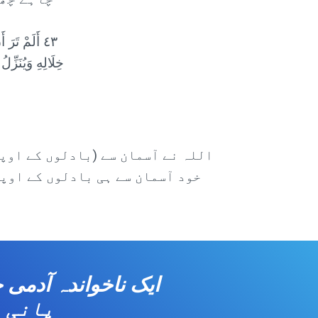
٤٣ أَلَمْ تَرَ
خِلَالِهِ وَيُنَزّ
اللہ نے آسمان سے (بادلوں کے اوپر
خود آسمان سے ہی بادلوں کے اوپر
پانی ا