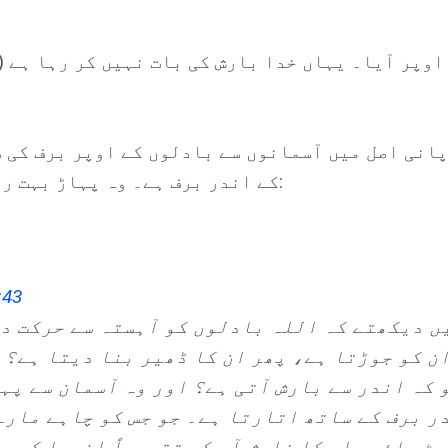
اوپر آیا۔ یہاں خدا بارش کی بات نہیں کر رہا ہے (
پانی اصل میں آسمانوں سے بادلوں کے اوپر برف کی 
کے اندر برف ہے۔ وہ پہاڑ بہت روشن چمکتے ہوئے زمین پر گر سکتے ہیں:
:43
ں دیکھتے کہ اللہ بادلوں کو آہستہ سے حرکت د
ن کو جوڑتا ہے، پھر ان کا ڈھیر بنا دیتا ہے؟ 
 کہ اندر سے بارش آتی ہے؟ اور وہ آسمان سے پہ
ر برف کے ساتھ اتارتا ہے۔ جو جس کو چاہے مارے
ٹ جائے۔ اس کا فلیش آپ کو تقریباً اندھا کر د