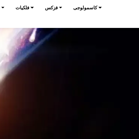
کاسمولوجی
فزکس
فلکیات