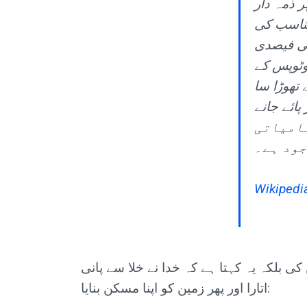
ر ذمہ دار
تناسب کی
سی فیصدی
وٹوپس کے
 تھوڑا سا
ن پر پائے جانے
 نامیاتی
جود ہے۔
Wikipedia
کی بلکہ یہ کہتا ہے کہ خدا نے خلا سے پانی
اتارا اور پھر زمین کو اپنا مسکن بنایا: