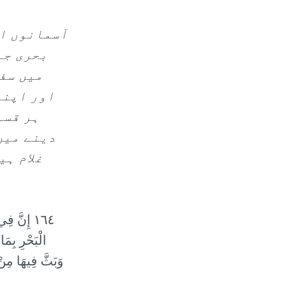
آسمانوں او
بحری جہ
میں سف
اور اپنے
ہر قسم
دینے میں
غلام ہی
١٦٤ إِنَّ 
الْبَحْرِ بِمَا
وَبَثَّ فِيهَا مِنْ