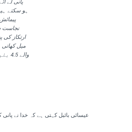
پانی لے آئ
ہو سکتے ہیں
پیمائش
نجاست سم
ارتکاز کی پ
والے
عیسائی بائبل کہتی ہے کہ خدا نے پانی کو