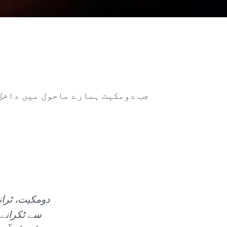
جب دومکیت ہمارے ماحول میں داخل 
دومکیت، ٹرانس
سے ٹکرانے 