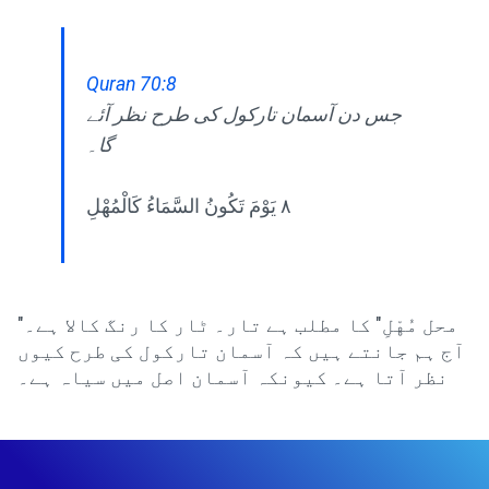
Quran 70:8
جس دن آسمان تارکول کی طرح نظر آئے
گا۔
٨ يَوْمَ تَكُونُ السَّمَاءُ كَالْمُهْلِ
"محل مُهْلِ" کا مطلب ہے تار۔ ٹار کا رنگ کالا ہے۔
آج ہم جانتے ہیں کہ آسمان تارکول کی طرح کیوں
نظر آتا ہے۔ کیونکہ آسمان اصل میں سیاہ ہے۔