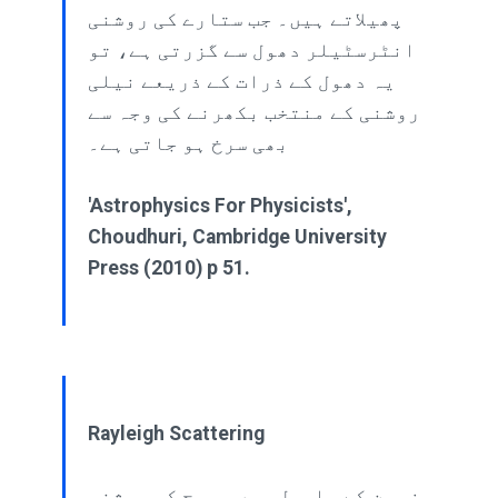
پھیلاتے ہیں۔ جب ستارے کی روشنی
انٹرسٹیلر دھول سے گزرتی ہے، تو
یہ دھول کے ذرات کے ذریعے نیلی
روشنی کے منتخب بکھرنے کی وجہ سے
بھی سرخ ہو جاتی ہے۔
'Astrophysics For Physicists',
Choudhuri, Cambridge University
Press (2010) p 51.
Rayleigh Scattering
زمین کے ماحول میں سورج کی روشنی