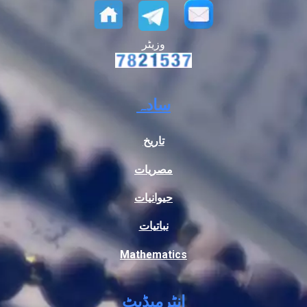
وزیٹر
سادہ
تاریخ
مصریات
حیوانیات
نباتیات
Mathematics
انٹرمیڈیٹ