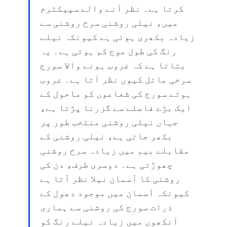
کرتا ہے۔ نظر آنے والے سپیکٹرم
میں، نیلی روشنی سرخ روشنی سے
زیادہ بکھری ہوئی ہے کیونکہ نیلے
رنگ کی طول موج کم ہوتی ہے۔ یہ
بتاتا ہے کہ غروب ہونے والا سورج
سرخی مائل کیوں نظر آتا ہے۔ غروب
ہوتے سورج کی شعاعوں کو ماحول کے
ایک بڑے فاصلے سے گزرنا پڑتا ہے،
جہاں نیلی روشنی منتخب طور پر
بکھر جاتی ہے، نیلی روشنی کے
مقابلے بیم میں زیادہ سرخ روشنی
چھوڑتی ہے۔ دوسری طرف، دن کی
روشنی کا آسمان نیلا نظر آتا ہے
کیونکہ آسمان میں موجود دھول کے
ذرات سورج کی روشنی سے ہماری
آنکھوں میں زیادہ نیلے رنگ کو