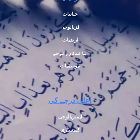
حیاتیات
فزیالوجی
ارضیات
ہائیڈرولوجی
موسمیات
اعلی درجے کی
ایمبریالوجی
کیمسٹری