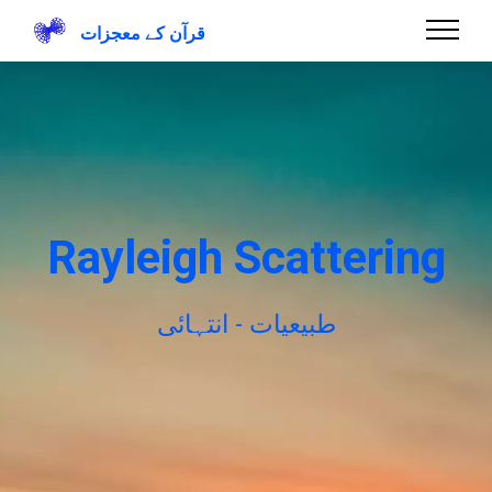
قرآن کے معجزات
Rayleigh Scattering
طبیعیات - انتہائی