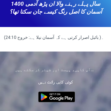
1400 سال پہلے رہنے والا ان پڑھ آدمی
آسمان کا اصل رنگ کیسے جان سکتا تھا؟
(بائبل اصرار کرتی ہے کہ آسمان نیلا ہے: خروج 24:10 )۔
آپ کاپی، پیسٹ اور شیئر کر سکتے ہیں...
کوئی کاپی رائٹ نہیں