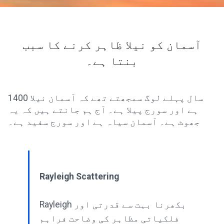
آسمان کو نیلا ظاہر کرنے کا سبب
بنتا ہے۔
1400 سال پہلے لوگ سمجھتے تھے کہ آسمان نیلا
ہے اور سورج پیلا ہے۔ آج ہم جانتے ہیں کہ یہ
جھوٹ ہے۔ آسمان سیاہ ہے اور سورج سفید ہے۔
Rayleigh Scattering
Rayleigh بکھرنا بہت سے قدرتی اور
فلکیاتی مظاہر کی وضاحت فراہم