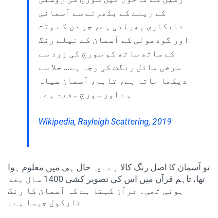
کے ریلے کے بکھرنے سے آسمانی
تابکاری پھیلتی ہے، جو دن کے وقت
اور گودھولی کے آسمان کے نیلے رنگ
کے ساتھ ساتھ کم سورج کی زرد سے
سرخی مائل رنگت کی وجہ ہے... خلا سے
دیکھا جاتا ہے، تاہم، آسمان سیاہ
ہے اور سورج سفید ہے۔
Wikipedia, Rayleigh Scattering, 2019
تو آسمان کا اصل رنگ کالا ہے۔ یہ حال ہی میں معلوم ہوا
تھا، تاہم قرآن میں اس کی تصویر کشی 1400 سال بعد
ہوئی تھی۔ قرآن کہتا ہے کہ آسمان کا رنگ
تارکول جیسا ہے۔