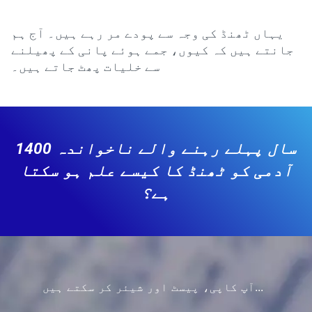
یہاں ٹھنڈ کی وجہ سے پودے مر رہے ہیں۔ آج ہم
جانتے ہیں کہ کیوں، جمے ہوئے پانی کے پھیلنے
سے خلیات پھٹ جاتے ہیں۔
1400 سال پہلے رہنے والے ناخواندہ
آدمی کو ٹھنڈ کا کیسے علم ہو سکتا
ہے؟
آپ کاپی، پیسٹ اور شیئر کر سکتے ہیں...