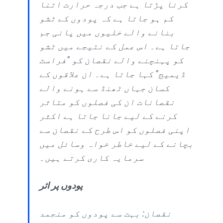
کرنا پڑتا ہے جب درجہ حرارت اتنا
کم ہو جاتا ہے کہ پودوں کے ٹشو
بنانے والے خلیوں میں پانی جم
جاتا ہے۔ اس عمل کے نتیجے میں ٹشو
کو پہنچنے والے نقصان کو "فراسٹ
ڈیمیج" کہا جاتا ہے۔ ان علاقوں کے
کسان جہاں ٹھنڈ سے ہونے والے
نقصانات ان کی فصلوں کو متاثر
کرنے کے لیے جانا جاتا ہے اکثر
اپنی فصلوں کو اس طرح کے نقصان سے
بچانے کے لیے خاطر خواہ وسائل میں
سرمایہ کاری کرتے ہیں۔
پودوں پر اثر
نقصان: بہت سے پودوں کو منجمد