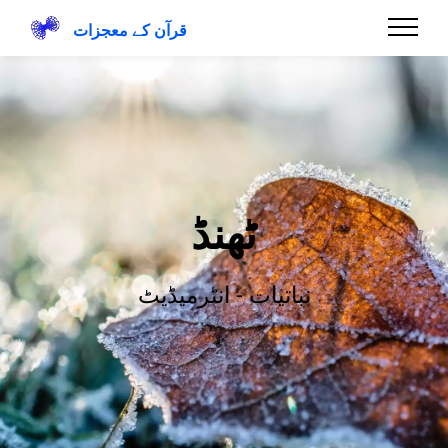
قرآن کے معجزات
ٹھنڈ
نباتیات - انٹرمیڈیٹ