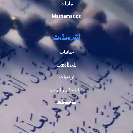
نباتیات
Mathematics
انٹرمیڈیٹ
حیاتیات
فزیالوجی
ارضیات
ہائیڈرولوجی
موسمیات