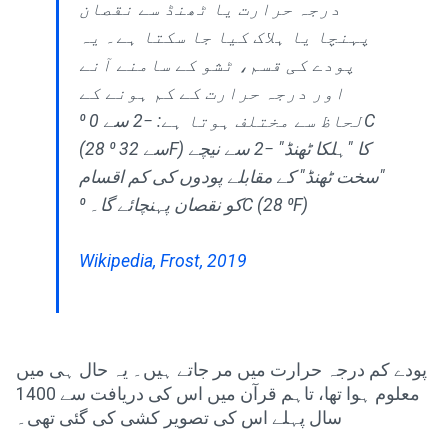
درجہ حرارت یا ٹھنڈ سے نقصان
پہنچا یا ہلاک کیا جا سکتا ہے۔ یہ
پودے کی قسم، ٹشو کے سامنے آنے
اور درجہ حرارت کے کم ہونے کے
لحاظ سے مختلف ہوتا ہے: −2 سے 0 ⁰C
(28 سے 32 ⁰F) کا "ہلکا ٹھنڈ" −2 سے نیچے
"سخت ٹھنڈ" کے مقابلے پودوں کی کم اقسام
کو نقصان پہنچائے گا۔ ⁰C (28 ⁰F)
Wikipedia, Frost, 2019
پودے کم درجہ حرارت میں مر جاتے ہیں۔ یہ حال ہی میں
معلوم ہوا تھا، تاہم قرآن میں اس کی دریافت سے 1400
سال پہلے اس کی تصویر کشی کی گئی تھی۔