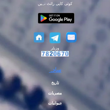
کوئی کاپی رائٹ نہیں
وزیٹر
سادہ
تاریخ
مصریات
حیوانیات