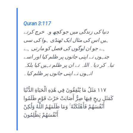
Quran 3:117
دنیا کی زندگی میں جو کچھ وہ خرچ کرتے
ہیں اس کی مثال ایک ٹھنڈی ہوا کی سی
ہے جو ان لوگوں کی فصل کو مارتی ہے
جنہوں نے اپنی جانوں پر ظلم کیا اور اسے
تباہ کر دیا۔ اللہ نے ان پر ظلم نہیں کیا بلکہ
انہوں نے اپنی جانوں پر ظلم کیا۔
١١٧ مَثَلُ مَا يُنْفِقُونَ فِي هَٰذِهِ الْحَيَاةِ الدُّنْيَا
كَمَثَلِ رِيحٍ فِيهَا صِرٌّ أَصَابَتْ حَرْثَ قَوْمٍ ظَلَمُوا
أَنْفُسَهُمْ فَأَهْلَكَتْهُ ۚ وَمَا ظَلَمَهُمُ اللَّهُ وَلَٰكِنْ
أَنْفُسَهُمْ يَظْلِمُونَ