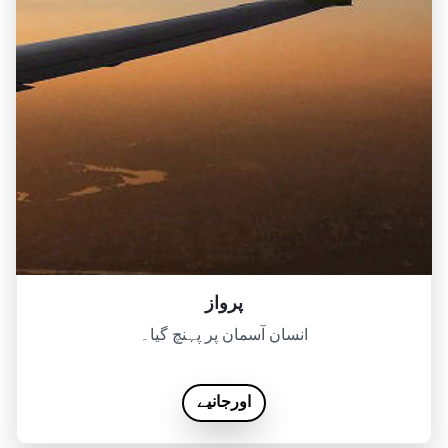
پرواز
انسان آسمان پر پہنچ گیا۔
اورجانیے