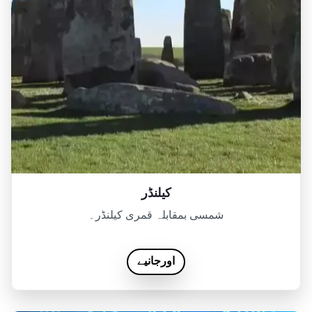
کیلنڈر
شمسی بمقابلہ قمری کیلنڈر۔
اورجانیے