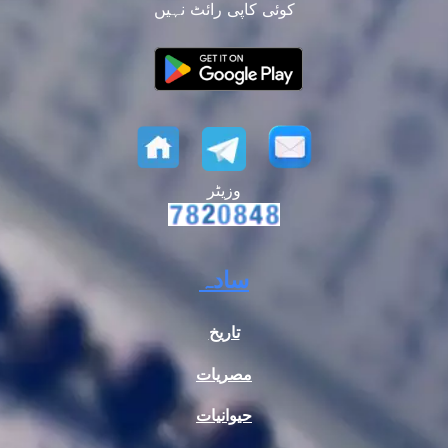
کوئی کاپی رائٹ نہیں
وزیٹر
سادہ
تاریخ
مصریات
حیوانیات