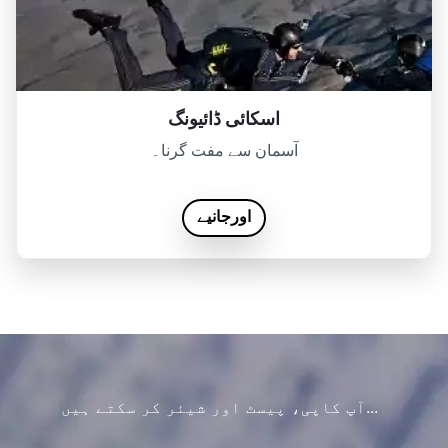
اسکائی ڈائیونگ
آسمان سے مفت گرنا۔
اورجانیے
آپ کاپی، پیسٹ اور شیئر کر سکتے ہیں...