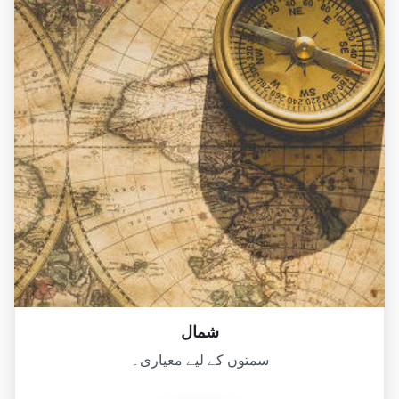
شمال
سمتوں کے لیے معیاری۔