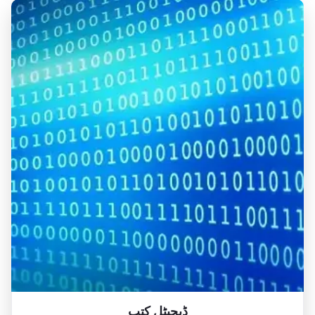
ڈیجیٹل کتب