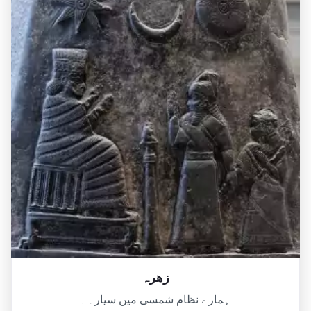
زھرہ
ہمارے نظام شمسی میں سیارہ۔