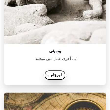
پومپئی
اپنے آخری عمل میں منجمد۔
اورجانیے