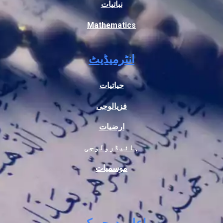
نباتیات
Mathematics
انٹرمیڈیٹ
حیاتیات
فزیالوجی
ارضیات
ہائیڈرولوجی
موسمیات