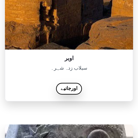
اوبر
سیلاب زدہ شہر۔
اورجانیے