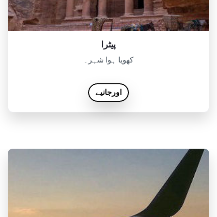
پیٹرا
کھویا ہوا شہر۔
اورجانیے