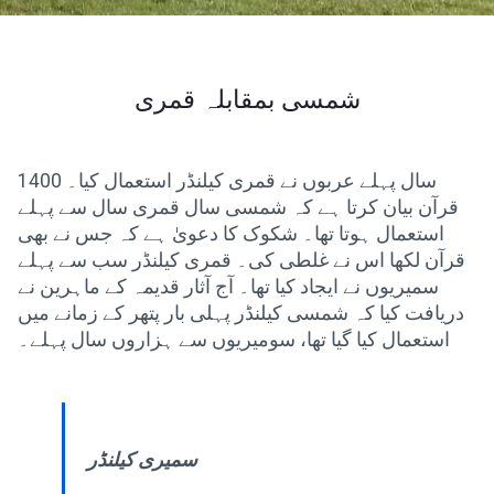
شمسی بمقابلہ قمری
1400 سال پہلے عربوں نے قمری کیلنڈر استعمال کیا۔
قرآن بیان کرتا ہے کہ شمسی سال قمری سال سے پہلے
استعمال ہوتا تھا۔ شکوک کا دعویٰ ہے کہ جس نے بھی
قرآن لکھا اس نے غلطی کی۔ قمری کیلنڈر سب سے پہلے
سمیریوں نے ایجاد کیا تھا۔ آج آثار قدیمہ کے ماہرین نے
دریافت کیا کہ شمسی کیلنڈر پہلی بار پتھر کے زمانے میں
استعمال کیا گیا تھا، سومیریوں سے ہزاروں سال پہلے۔
سمیری کیلنڈر