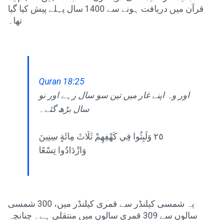
قرآن میں دریافت ہونے سے 1400 سال پہلے پیش کیا گیا
تھا۔
Quran 18:25
اور وہ اپنے غار میں تین سو سال رہے اور نو
سال بڑھ گئے۔
٢٥ وَلَبِثُوا فِي كَهْفِهِمْ ثَلَاثَ مِائَةٍ سِنِينَ
وَازْدَادُوا تِسْعًا
یہ شمسی کیلنڈر سے قمری کیلنڈر میں، 300 شمسی
سالوں سے 309 قمری سالوں میں منتقلی ہے۔ چنانچہ