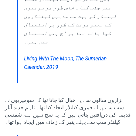
میں جذب کیا۔ خاص طور پر سومیری
کیلنڈر کو بہت سے مذہبی کیلنڈروں
کے بلیو پرنٹ کے طور پر استعمال
کیا جاتا تھا جو آج بھی استعمال
میں ہیں۔
Living With The Moon, The Sumerian
Calendar, 2019
ہزاروں سالوں سے یہ خیال کیا جاتا تھا کہ سومیریوں نے
سب سے پہلے قمری کیلنڈر ایجاد کیا تھا۔ تاہم جدید آثار
قدیمہ کی دریافتیں بتاتی ہیں کہ یہ سچ نہیں ہے، شمسی
کیلنڈر سب سے پہلے پتھر کے زمانے میں ایجاد ہوا تھا۔