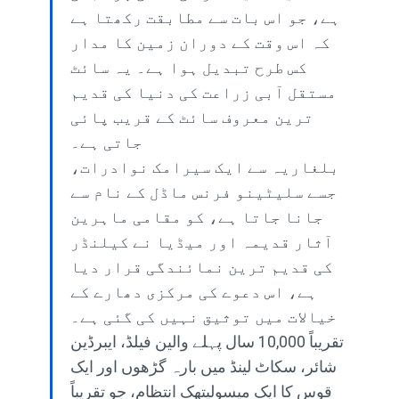
ہے، جو اس بات سے مطابقت رکھتا ہے
کہ اس وقت کے دوران زمین کا مدار
کس طرح تبدیل ہوا ہے۔ یہ سائٹ
مستقل آبی زراعت کی دنیا کی قدیم
ترین معروف سائٹ کے قریب پائی
جاتی ہے۔
بلغاریہ سے ایک سیرامک ​​نوادرات،
جسے سلیٹینو فرنس ماڈل کے نام سے
جانا جاتا ہے، کو مقامی ماہرین
آثار قدیمہ اور میڈیا نے کیلنڈر
کی قدیم ترین نمائندگی قرار دیا
ہے، اس دعوے کی مرکزی دھارے کے
خیالات میں توثیق نہیں کی گئی ہے۔
تقریباً 10,000 سال پہلے والین فیلڈ، ایبرڈین
شائر، سکاٹ لینڈ میں بارہ گڑھوں اور ایک
قوس کا ایک میسولیتھک انتظام، جو تقریباً