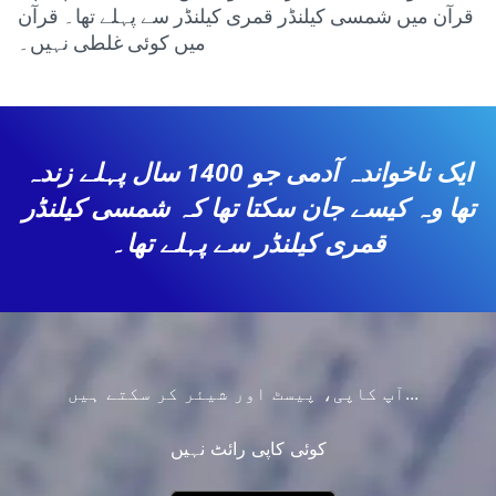
قرآن میں شمسی کیلنڈر قمری کیلنڈر سے پہلے تھا۔ قرآن
میں کوئی غلطی نہیں۔
ایک ناخواندہ آدمی جو 1400 سال پہلے زندہ
تھا وہ کیسے جان سکتا تھا کہ شمسی کیلنڈر
قمری کیلنڈر سے پہلے تھا۔
آپ کاپی، پیسٹ اور شیئر کر سکتے ہیں...
کوئی کاپی رائٹ نہیں