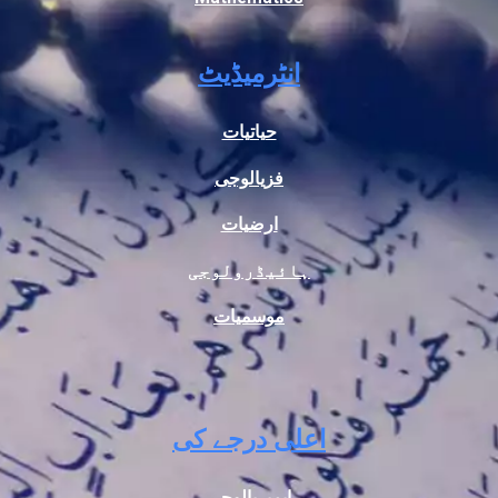
انٹرمیڈیٹ
حیاتیات
فزیالوجی
ارضیات
ہائیڈرولوجی
موسمیات
اعلی درجے کی