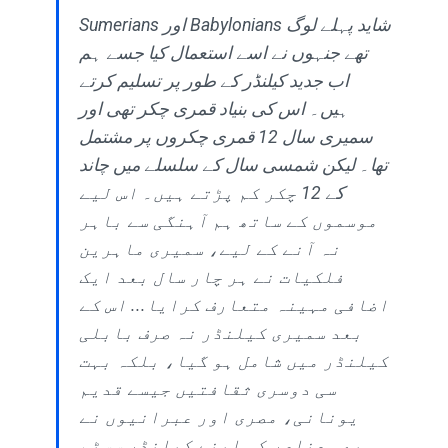
Sumerians اور Babylonians شاید پہلے لوگ
تھے جنہوں نے اسے استعمال کیا جسے ہم
اب جدید کیلنڈر کے طور پر تسلیم کرتے
ہیں۔ اس کی بنیاد قمری چکر تھی اور
سمیری سال 12 قمری چکروں پر مشتمل
تھا۔ لیکن شمسی سال کے سلسلے میں چاند
کے 12 چکر کم پڑتے ہیں۔ اس لیے
موسموں کے ساتھ ہم آہنگی سے باہر
نہ آنے کے لیے، سمیری ماہرین
فلکیات نے ہر چار سال بعد ایک
اضافی مہینہ متعارف کرایا... اس کے
بعد سمیری کیلنڈر نہ صرف بابلی
کیلنڈر میں شامل ہو گیا، بلکہ بہت
سی دوسری ثقافتیں جیسے قدیم
یونانی، مصری اور عبرانیوں نے
بھی عناصر کو اپنے کیلنڈر سسٹم