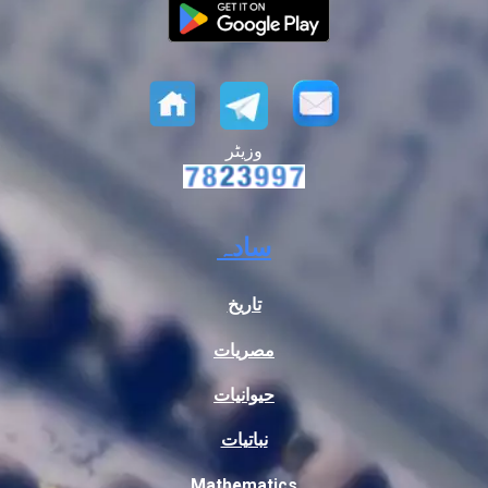
وزیٹر
سادہ
تاریخ
مصریات
حیوانیات
نباتیات
Mathematics