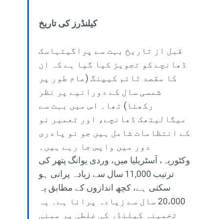
کیلنڈرز کی تاریخ
قبل از تاریخ بہت سے پراگیتہاسک
ڈھانچے کو تجویز کیا گیا ہے کہ ان
کا مقصد ٹائم کیپنگ (عام طور پر
شمسی سال کے دورانیے پر نظر
رکھنا) تھا۔ اس میں بہت سے
میگالیتھک ڈھانچے، اور تعمیر نو
کے انتظامات شامل ہیں جو نو پادری
دور میں واپس جا رہے ہیں۔
وکٹوریہ، آسٹریلیا میں، وردی یوانگ پتھر کی
ترتیب 11,000 سال سے زیادہ پرانی ہو
سکتی ہے، کچھ اندازوں کے مطابق یہ
20،000 سال سے زیادہ پرانا ہے۔ یہ
تخمینہ کیلنڈر کی غلطی پر مبنی