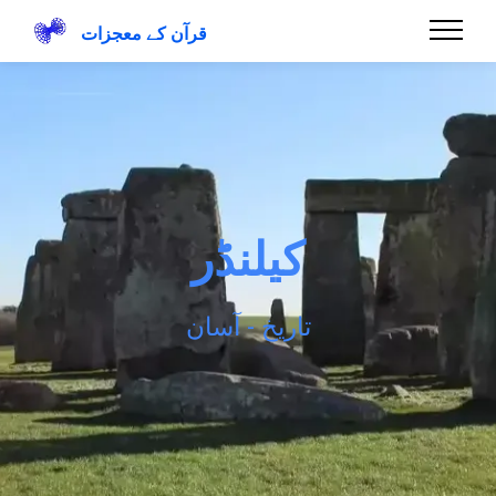
قرآن کے معجزات
کیلنڈر
تاریخ - آسان