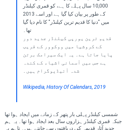
10,000 سال پہلے کا ہے، کو قمری کیلنڈر
کے طور پر بیان کیا گیا ہے اور اسے 2013
میں "دنیا کا قدیم ترین کیلنڈر" کا نام دیا گیا
تھا۔
قدیم ترین یورپی کیلنڈر جدید دور
کے کروشیا میں ووکوور کے قریب
پایا جاتا ہے۔ یہ ایک سیرامک ​​برتن
ہے جس میں آسمانی اشیاء کے کندہ
شدہ آئیڈیوگرام ہیں۔
Wikipedia, History Of Calendars, 2019
شمسی کیلنڈر پہلی بار پتھر کے زمانے میں ایجاد ہوا تھا
جبکہ قمری کیلنڈر ہزاروں سال بعد ایجاد ہوا تھا۔ یہ ہم
جدید آثار قدیمہ کی دریافتوں سے جانتے ہیں۔ تاہم یہ