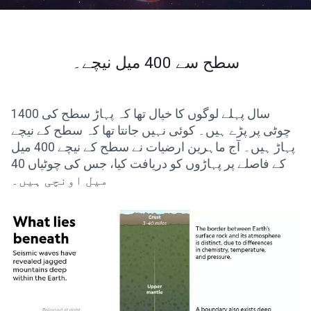
سطح سے 400 میل نیچے۔
1400 سال پہلے لوگوں کا خیال تھا کہ پہاڑ سطح کی
چوٹی پر پڑے ہیں۔ کوئی نہیں جانتا تھا کہ سطح کے نیچے
پہاڑ ہیں۔ آج ماہرین ارضیات نے سطح کے نیچے 400 میل
کے فاصلے پر پہاڑوں کو دریافت کیا، جس کی چوٹیاں 40
میل اونچی ہیں۔