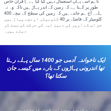
تاہم اسے یہاں استعمال نہیں کیا گیا ہے۔) قرآن خاص
طور پر کہتا ہے کہ زمین کے اندر پہاڑ ہیں تاکہ وہ نہ
ہلے۔ آج ہم جانتے ہیں کہ زمین کی سطح کے نیچے 400
کلومیٹر کے فاصلے پر 40 کلومیٹر اونچے پہاڑ ہیں
جو اس کے اوپر کی دبیز تہہ کی حرکت کو سست کر
دیتے ہیں۔
ایک ناخواندہ آدمی جو 1400 سال پہلے رہتا
تھا اندرونی پہاڑوں کے بارے میں کیسے جان
سکتا تھا؟
آپ کاپی، پیسٹ اور شیئر کر سکتے ہیں...