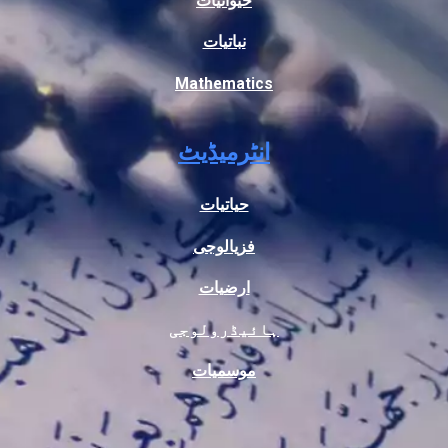
حیوانیات
نباتیات
Mathematics
انٹرمیڈیٹ
حیاتیات
فزیالوجی
ارضیات
ہائیڈرولوجی
موسمیات