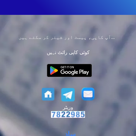
آپ کاپی، پیسٹ اور شیئر کر سکتے ہیں...
کوئی کاپی رائٹ نہیں
وزیٹر
سادہ