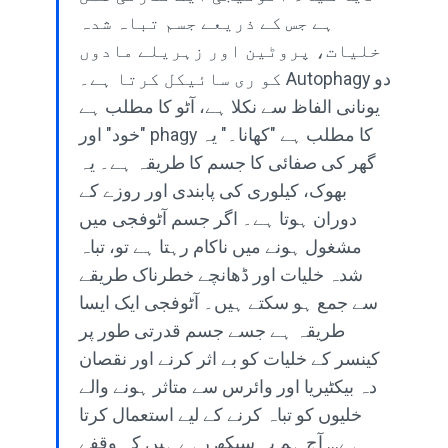
ہے جس کے ذریعے جسم تباہ شدہ
خلیات، پروٹین اور زہریلے مادوں
کو ری سائیکل کرتا ہے۔ Autophagy دو
یونانی الفاظ سے نکلا ہے، آٹو کا مطلب ہے
"خود" اور phagy کا مطلب ہے "کھانا۔" یہ
گھر کی صفائی کا جسم کا طریقہ ہے۔ یہ
بھوک، کیلوری کی پابندی اور روزے کے
دوران ہوتا ہے۔ اگر جسم آٹوفجی میں
مشغول ہونے میں ناکام رہتا ہے تو، تباہ
شدہ خلیات اور ڈھانچے خطرناک طریقے
سے جمع ہو سکتے ہیں۔ آٹوفجی ایک ایسا
طریقہ ہے جسے جسم قدرتی طور پر
کینسر کے خلیات کو بے اثر کرنے اور نقصان
دہ بیکٹیریا اور وائرس سے متاثر ہونے والے
خلیوں کو تباہ کرنے کے لیے استعمال کرتا
ہے... آج ہم یہ سیکھ رہے ہیں کہ وقفے