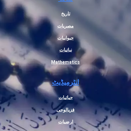
تاریخ
مصریات
حیوانیات
نباتیات
Mathematics
انٹرمیڈیٹ
حیاتیات
فزیالوجی
ارضیات