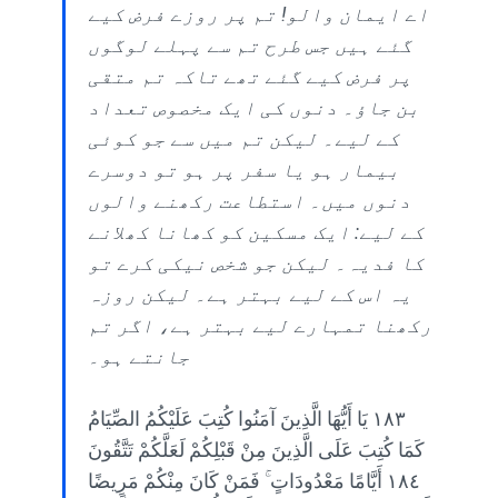
اے ایمان والو! تم پر روزے فرض کیے
گئے ہیں جس طرح تم سے پہلے لوگوں
پر فرض کیے گئے تھے تاکہ تم متقی
بن جاؤ۔ دنوں کی ایک مخصوص تعداد
کے لیے۔ لیکن تم میں سے جو کوئی
بیمار ہو یا سفر پر ہو تو دوسرے
دنوں میں۔ استطاعت رکھنے والوں
کے لیے: ایک مسکین کو کھانا کھلانے
کا فدیہ۔ لیکن جو شخص نیکی کرے تو
یہ اس کے لیے بہتر ہے۔ لیکن روزہ
رکھنا تمہارے لیے بہتر ہے، اگر تم
جانتے ہو۔
١٨٣ يَا أَيُّهَا الَّذِينَ آمَنُوا كُتِبَ عَلَيْكُمُ الصِّيَامُ
كَمَا كُتِبَ عَلَى الَّذِينَ مِنْ قَبْلِكُمْ لَعَلَّكُمْ تَتَّقُونَ
١٨٤ أَيَّامًا مَعْدُودَاتٍ ۚ فَمَنْ كَانَ مِنْكُمْ مَرِيضًا