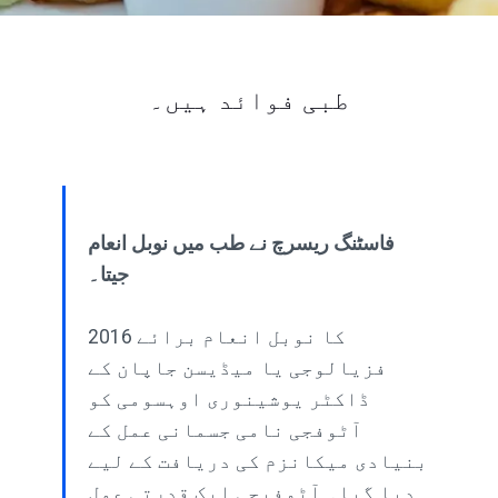
طبی فوائد ہیں۔
فاسٹنگ ریسرچ نے طب میں نوبل انعام
جیتا۔
2016 کا نوبل انعام برائے
فزیالوجی یا میڈیسن جاپان کے
ڈاکٹر یوشینوری اوہسومی کو
آٹوفجی نامی جسمانی عمل کے
بنیادی میکانزم کی دریافت کے لیے
دیا گیا۔ آٹوفیجی ایک قدرتی عمل