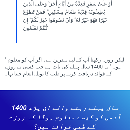
أَوْ عَلَىٰ سَفَرٍ فَعِدَّةٌ مِنْ أَيَّامٍ أُخَرَ ۚ وَعَلَى الَّذِينَ
يُطِيقُونَهُ فِدْيَةٌ طَعَامُ مِسْكِينٍ ۖ فَمَنْ تَطَوَّعَ
خَيْرًا فَهُوَ خَيْرٌ لَهُ ۚ وَأَنْ تَصُومُوا خَيْرٌ لَكُمْ ۖ إِنْ
كُنْتُمْ تَعْلَمُونَ
" لیکن روزہ رکھنا آپ کے لیے بہترین ہے، اگر آپ کو معلوم
ہو۔ " یہ 1400 سال پہلے کی بات ہے جب کسی نے روزے
کے فوائد دریافت کرنے پر طب کا نوبل انعام جیتا تھا۔
1400 سال پہلے رہنے والے ان پڑھ
آدمی کو کیسے معلوم ہوگا کہ روزے
کے طبی فوائد ہیں؟