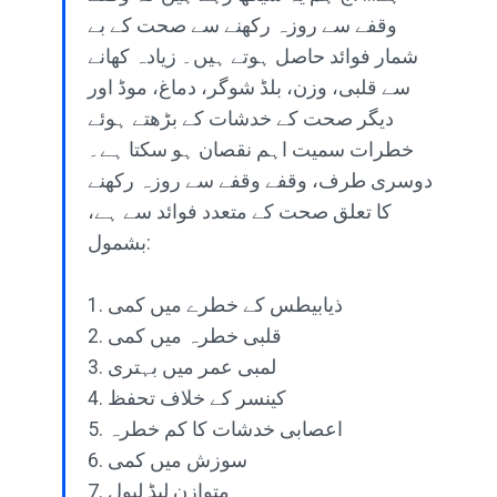
وقفے سے روزہ رکھنے سے صحت کے بے
شمار فوائد حاصل ہوتے ہیں۔ زیادہ کھانے
سے قلبی، وزن، بلڈ شوگر، دماغ، موڈ اور
دیگر صحت کے خدشات کے بڑھتے ہوئے
خطرات سمیت اہم نقصان ہو سکتا ہے۔
دوسری طرف، وقفے وقفے سے روزہ رکھنے
کا تعلق صحت کے متعدد فوائد سے ہے،
بشمول:
1. ذیابیطس کے خطرے میں کمی
2. قلبی خطرہ میں کمی
3. لمبی عمر میں بہتری
4. کینسر کے خلاف تحفظ
5. اعصابی خدشات کا کم خطرہ
6. سوزش میں کمی
7. متوازن لپڈ لیول