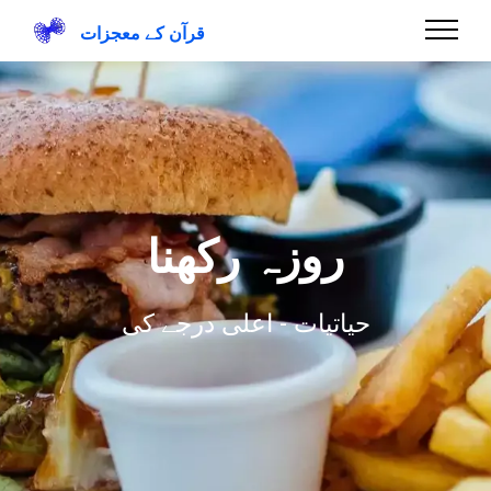
قرآن کے معجزات
روزہ رکھنا
حیاتیات - اعلی درجے کی