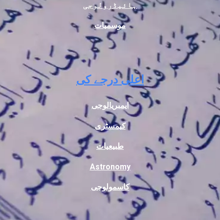
ہائیڈرولوجی
موسمیات
اعلی درجے کی
ایمبریالوجی
کیمسٹری
طبیعیات
Astronomy
کاسمولوجی