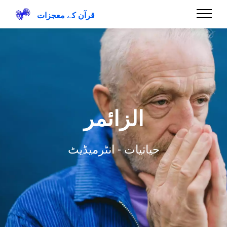
قرآن کے معجزات
الزائمر
حیاتیات - انٹرمیڈیٹ