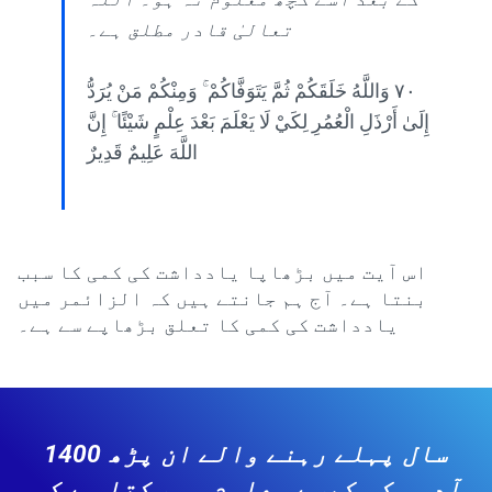
تعالیٰ قادر مطلق ہے۔
٧٠ وَاللَّهُ خَلَقَكُمْ ثُمَّ يَتَوَفَّاكُمْ ۚ وَمِنْكُمْ مَنْ يُرَدُّ
إِلَىٰ أَرْذَلِ الْعُمُرِ لِكَيْ لَا يَعْلَمَ بَعْدَ عِلْمٍ شَيْئًا ۚ إِنَّ
اللَّهَ عَلِيمٌ قَدِيرٌ
اس آیت میں بڑھاپا یادداشت کی کمی کا سبب
بنتا ہے۔ آج ہم جانتے ہیں کہ الزائمر میں
یادداشت کی کمی کا تعلق بڑھاپے سے ہے۔
1400 سال پہلے رہنے والے ان پڑھ
آدمی کو کیسے معلوم ہو سکتا ہے کہ