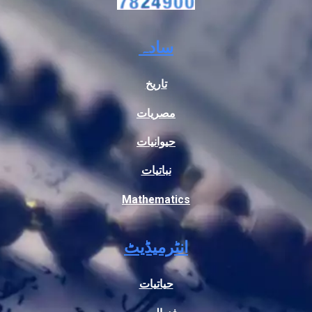
سادہ
تاریخ
مصریات
حیوانیات
نباتیات
Mathematics
انٹرمیڈیٹ
حیاتیات