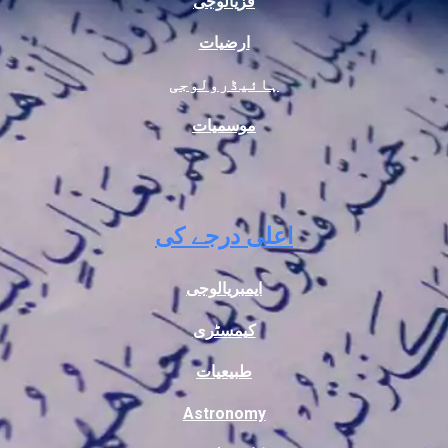
فزیالوجی
ارضیات
ہائیڈرولوجی
موسمیات
اعلی درجے کی
ایمبریالوجی
کیمسٹری
طبیعیات
Astronomy