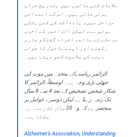
علامات کئی سالوں میں بتدریج خراب
ہوتی جاتی ہیں۔ اس کے ابتدائی
مراحل میں، یادداشت کی کمی ہلکی
ہوتی ہے، لیکن الزائمر کے آخری
مرحلے کے ساتھ، افراد گفتگو جاری
رکھنے اور اپنے ماحول کا جواب
دینے کی صلاحیت کھو دیتے ہیں۔
الزائمر ریاستہائے متحدہ میں موت کی
چھٹی بڑی وجہ ہے۔ اوسطاً، الزائمر کا
شکار شخص تشخیص کے بعد 4 سے 8 سال
تک زندہ رہتا ہے لیکن دوسرے عوامل پر
منحصر ہے کہ وہ 20 سال تک زندہ رہ
سکتا ہے۔
Alzheimer's Association, Understanding