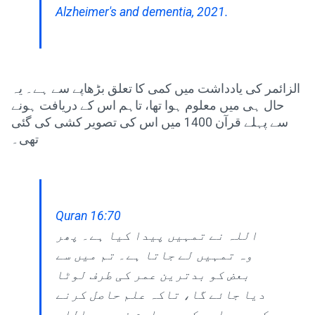
Alzheimer's and dementia, 2021.
الزائمر کی یادداشت میں کمی کا تعلق بڑھاپے سے ہے۔ یہ
حال ہی میں معلوم ہوا تھا، تاہم اس کے دریافت ہونے
سے پہلے قرآن 1400 میں اس کی تصویر کشی کی گئی
تھی۔
Quran 16:70
اللہ نے تمہیں پیدا کیا ہے۔ پھر
وہ تمہیں لے جاتا ہے۔ تم میں سے
بعض کو بدترین عمر کی طرف لوٹا
دیا جائے گا، تاکہ علم حاصل کرنے
کے بعد اسے کچھ معلوم نہ ہو۔ اللہ