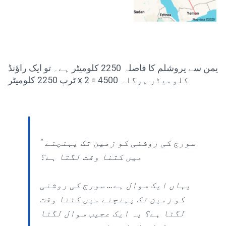
Create awesome and FAST websites!
یمن سے یروشلم کا فاصلہ 2250 کلومیٹر ہے۔ تو ایک راؤنڈ
ٹرپ 2250 کلومیٹر x 2 = 4500 کلومیٹر ہوگا۔
" سورج کی روشنی کو زمین تک پہنچنے
میں کتنا وقت لگتا ہے؟
یہاں ایک سوال ہے… سورج کی روشنی
کو زمین تک پہنچنے میں کتنا وقت
لگتا ہے؟ یہ ایک عجیب سوال لگتا