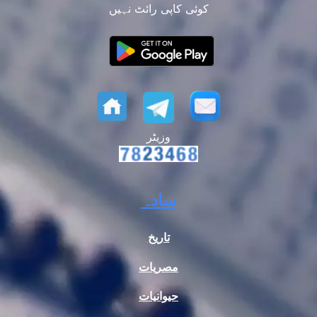
کوئی کاپی رائٹ نہیں
وزیٹر
سادہ
تاریخ
مصریات
حیوانیات