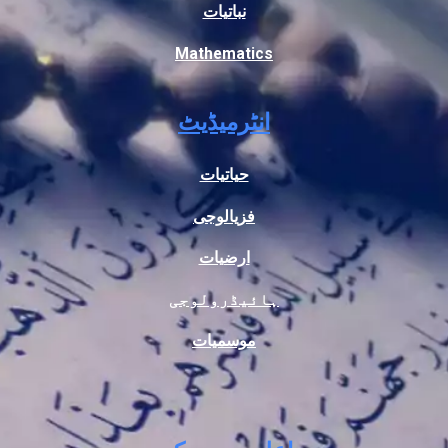
نباتیات
Mathematics
انٹرمیڈیٹ
حیاتیات
فزیالوجی
ارضیات
ہائیڈرولوجی
موسمیات