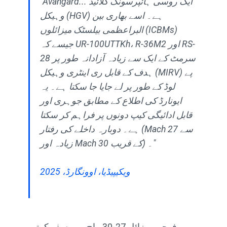
"Avangard... ایک روسی ہائپرسونک گلائیڈ
وہیکل (HGV) ہے۔ اسے بھاری بین
البراعظمی بیلسٹک میزائلوں (ICBMs)
جیسے کہ UR-100UTTKh، R-36M2 اور RS-
28 سرمٹ کے ایک سے زیادہ آزادانہ طور پر
ہدف کے قابل ری اینٹری وہیکل (MIRV) پے
لوڈ کے طور پر لے جایا جا سکتا ہے۔ یہ
ایونارڈ کی اطلاع کے مطابق جوہری اور
قابل ادائیگی کیپ دونوں پر فراہم کر سکتا
ہے۔ دوبارہ داخلے کی رفتار (Mach 27 سے
زیادہ اور Mach 30 کے قریب) ۔"
ویکیپیڈیا، اوونگارڈ، 2025