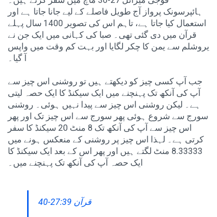
فوجی میزائل 27-30 ماچ میں سفر کرتے ہیں۔
ہائپرسونک پرواز آج طویل فاصلے کے لیے جانا جاتا ہے اور
استعمال کیا جاتا ہے، تاہم اس کی تصویر 1400 سال پہلے
قرآن میں دی گئی تھی۔ صبا کی کہانی میں ایک جن نے
یروشلم سے یمن کا چکر لگایا اور بہت کم وقت میں واپس
آ گیا۔
جب آپ کسی چیز کو دیکھتے ہیں تو روشنی اس چیز سے
آپ کی آنکھ تک پہنچنے میں ایک سیکنڈ کا ایک حصہ لیتی
ہے۔ لیکن روشنی اس چیز سے پیدا نہیں ہوئی۔ روشنی
سورج سے شروع ہوئی پھر سورج سے اس چیز تک اور پھر
اس چیز سے آپ کی آنکھ تک 8 منٹ 20 سیکنڈ کا سفر
کرتی ہے۔ لہذا اس چیز پر روشنی کے منعکس ہونے میں
8.33333 منٹ لگتے ہیں اور پھر اس کے بعد ایک سیکنڈ کا
ایک حصہ آپ کی آنکھ تک پہنچنے میں۔
قرآن 27:39-40