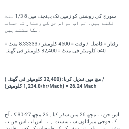
سورج کی روشنی کو زمین تک پہنچنے میں 8 1/3 منٹ
لگتے ہیں۔ تو اب ہم اس جن کی رفتار کا حساب
لگا سکتے ہیں:
رفتار = فاصلہ / وقت = 4500 کلومیٹر / 8.33333 منٹ =
540 کلومیٹر فی منٹ = 32,400 کلومیٹر فی گھنٹہ
مچ میں تبدیل کرنا: (32,400 کلومیٹر فی گھنٹہ) /
(1,234.8 کلومیٹر/hr/Mach) = 26.24 Mach
اس جن نے مچھ 26 میں سفر کیا۔ 26 مچھ 27-30 کے آج
کے فوجی میزائلوں سے سست ہے۔ اس لیے اس جن نے
روشنی سے زیادہ تیز سفر کر کے طبیعیات کے کسی قانون