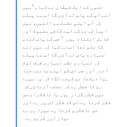
جنوں کے ایک شیطان نے کہا، "میں
اسے آپ کے پاس لے آؤں گا اس سے پہلے
کہ آپ اپنی نشست سے اٹھیں، میں
ایسا کرنے کے لیے کافی مضبوط اور
قابل اعتماد ہوں۔" جس کے پاس کتاب
کا علم تھا اس نے کہا کہ میں اسے
تمہارے پاس لے آؤں گا اس سے پہلے
کہ تمہاری نظر تمہاری طرف لوٹ
آئے۔ اور جب اس کو اپنے سامنے جما
ہوا دیکھا تو کہنے لگا کہ یہ میرے
رب کا فضل ہے کہ مجھے آزماؤں کہ
میں شکر گزار ہوں یا ناشکرا، جو
شکر کرتا ہے اس کا شکر اس پر ہے اور
جو ناشکری کرتا ہے میرا رب بے
نیاز اور کریم ہے۔