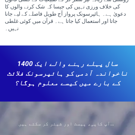
کی خلاف ورزی نہیں کی جیسا کہ شک کرنے والوں کا
دعویٰ ہے۔ ہائپرسونک پرواز آج طویل فاصلے کے لیے جانا
جاتا اور استعمال کیا جاتا ہے۔ قرآن میں کوئی غلطی
نہیں۔
1400 سال پہلے رہنے والے ایک
ناخواندہ آدمی کو ہائپرسونک فلائٹ
کے بارے میں کیسے معلوم ہوگا؟
آپ کاپی، پیسٹ اور شیئر کر سکتے ہیں...