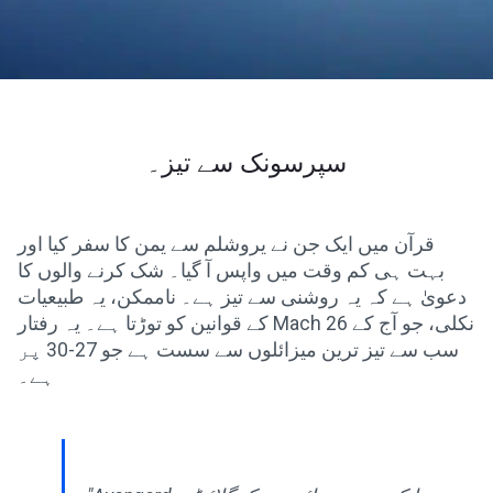
سپرسونک سے تیز۔
قرآن میں ایک جن نے یروشلم سے یمن کا سفر کیا اور
بہت ہی کم وقت میں واپس آ گیا۔ شک کرنے والوں کا
دعویٰ ہے کہ یہ روشنی سے تیز ہے۔ ناممکن، یہ طبیعیات
کے قوانین کو توڑتا ہے۔ یہ رفتار Mach 26 نکلی، جو آج کے
سب سے تیز ترین میزائلوں سے سست ہے جو 27-30 پر
ہے۔