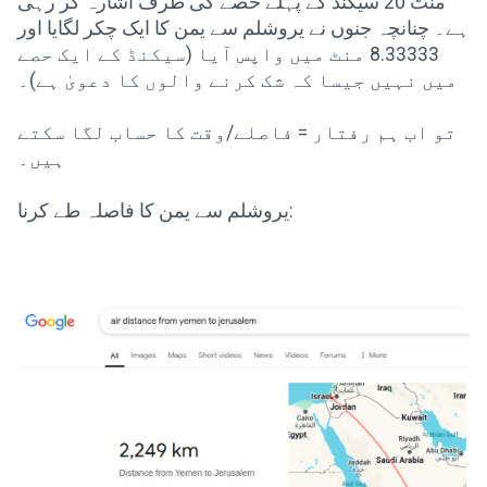
منٹ 20 سیکنڈ کے پہلے حصے کی طرف اشارہ کر رہی
ہے۔ چنانچہ جنوں نے یروشلم سے یمن کا ایک چکر لگایا اور
8.33333 منٹ میں واپس آیا (سیکنڈ کے ایک حصے
میں نہیں جیسا کہ شک کرنے والوں کا دعویٰ ہے)۔
تو اب ہم رفتار = فاصلے/وقت کا حساب لگا سکتے
ہیں۔
یروشلم سے یمن کا فاصلہ طے کرنا: