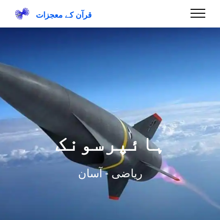
قرآن کے معجزات
ہائپرسونک
ریاضی - آسان