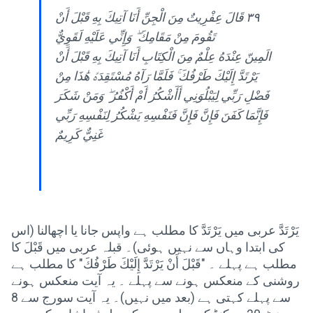
٣٩ قَالَ عِفْرِيتٌ مِنَ الْجِنِّ أَنَا آتِيكَ بِهِ قَبْلَ أَنْ
تَقُومَ مِنْ مَقَامِكَ ۖ وَإِنِّي عَلَيْهِ لَقَوِيٌّ
الَمِينّ عِنْدَهُ عِلْمٌ مِنَ الْكِتَابِ أَنَا آتِيكَ بِهِ قَبْلَ أَنْ
يَرْتَدَّ إِلَيْكَ طَرْفُكَ ۚ فَلَمَّا رَآهُ مُسْتَقِدَہً هَٰذَا مِنْ
فَضْلِ رَبِّي لِيَبْلُوَنِي أَأَشْكُرُ أَمْ أَكْفُرُ ۖ وَمَنْ شَكَرَ
فَإِنَّمَا كَفَنَ فَإِنَّ فَإِنَّ فَنَفْسِهِ يَشْكُرُ لِنَفْسِهِ رَبِّي
غَنِيٌّ كَرِيمٌ
یَرْتَدَّ عربی میں یَرْتَدَّ کا مطلب ہے واپس جانا یا اچھالنا (اس
کی ابتدا وہاں سے نہیں ہوئی)۔ قبلہ عربی میں قَبْلَ کا
مطلب ہے پہلے ۔ "قَبْلَ أَنْ يَرْتَدَّ إِلَيْكَ طَرْفُكَ" کا مطلب ہے
روشنی کے منعکس ہونے سے پہلے ۔ یہ آیت منعکس ہونے
سے پہلے کہتی ہے (بعد میں نہیں)۔ یہ آیت سورج سے 8