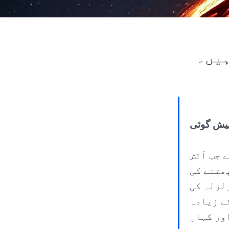
ہیں۔
یش گوئی
 جب آتش
ھٹنے کی
زلزلہ کی
ے زیادہ
ور کہاں