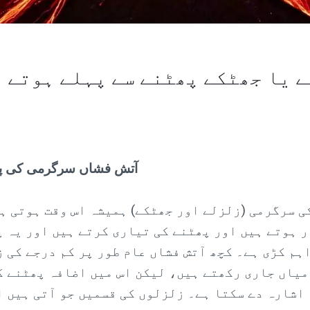
 یا جھٹکے پھٹنے سے پہلے ہوتے 
آتش فشاں سرگرمی کی پ
ی سرگرمی (زلزلے اور جھٹکے) ہمیشہ اس وقت ہوتی ہے
 ہوتے ہیں اور پھٹنے کی تیاری کرتے ہیں اور یہ پ
ہم کڑی ہے۔ کچھ آتش فشاں عام طور پر کم درجے کی 
یاں جاری رکھتے ہیں، لیکن اس میں اضافہ پھٹنے ک
اشارہ دے سکتا ہے۔ زلزلوں کی قسمیں جو آتی ہیں ا