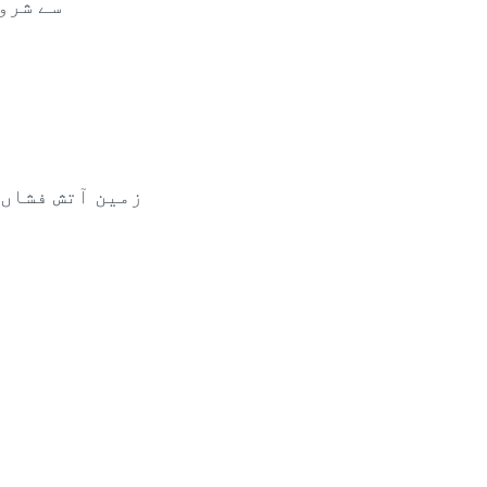
سے شرو
زمین آتش فشاں 