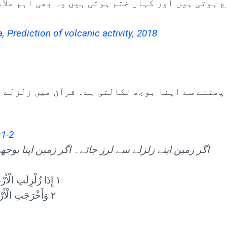
ع ہوتی ہیں اور کہاں ختم ہوتی ہیں وہ بھی اہم علا
, Prediction of volcanic activity, 2018
پھٹنے سے اپنا بوجھ نکالتی ہے۔ قرآن میں زلزلے آ
:1-2
اگر زمین اپنے زلزلے سے لرز جائے۔ اگر زمین اپنا بوجھ
١ إِذَا زُلْزِلَتِ الْأَرْضُ زِلْزَالَهَا
٢ وَأَخْرَجَتِ الْأَرْضُ أَثْقَالَهَا