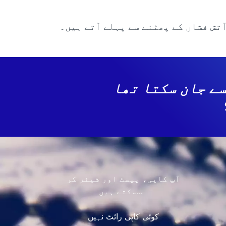
تش فشاں کے پھٹنے سے پہلے آتے ہیں۔
 تھا وہ کیسے جان سکتا تھا
آپ کاپی، پیسٹ اور شیئر کر
سکتے ہیں...
کوئی کاپی رائٹ نہیں