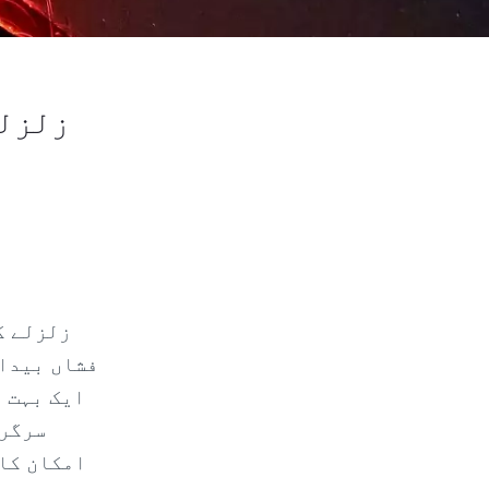
زلزلے
زلزلے ک
فشاں بیدار
ایک بہت ا
سرگرم
امکان کا 