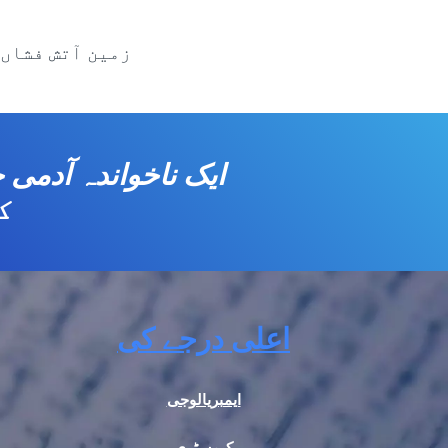
زمین آتش فشاں 
ک
اعلی درجے کی
ایمبریالوجی