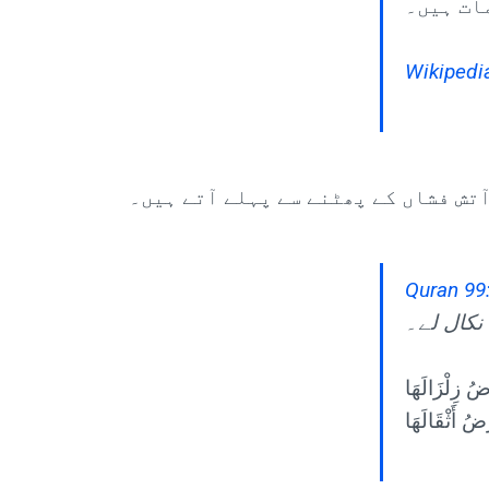
مات ہیں۔
Wikipedia
تش فشاں کے پھٹنے سے پہلے آتے ہیں۔
Quran 99
 نکال لے۔