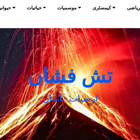
ریاضی
کیمسٹری
موسمیات
حیاتیات
حیوانی
تش فشاں
ارضیات - آسان