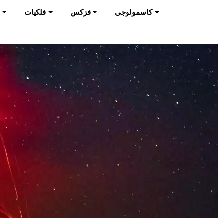
کاسمولوجی
فزکس
فلکیات