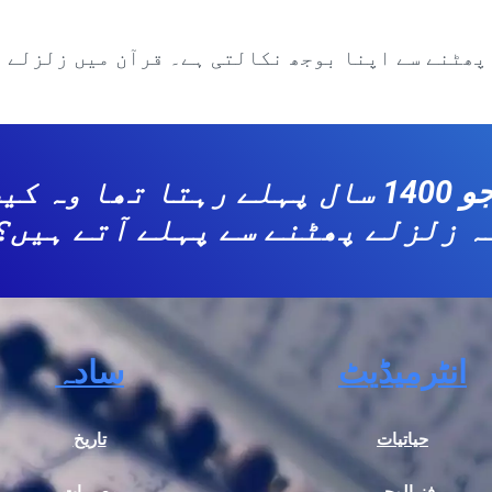
پھٹنے سے اپنا بوجھ نکالتی ہے۔ قرآن میں زلزلے آ
ایک ناخواندہ آدمی جو 1400 سال پہلے رہتا
ہ زلزلے پھٹنے سے پہلے آتے ہیں؟
انٹرمیڈیٹ
سادہ
حیاتیات
تاریخ